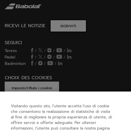
RICEVI LE NOTIZIE
ISCRIVITI
SEGUICI
Tennis
/
/
/
/
Padel
/
/
/
/
Badminton
/
/
/
CHOIX DES COOKIES
Imposto/rifiuto i cookie
Visitando questo sito, l’utente accetta l’uso di cookie
che consentono la realizzazione di statistiche di visita
AIUTO
al fine di migliorare la propria esperienza di utente, di
offrire servizi e offerte adeguate. Per ulteriori
informazioni, l’utente può consultare la nostra pagina