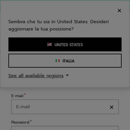
Passa al contenuto principale
Passa al piè di pagina
Benvenuto! Ti informiamo che non effettuiamo
consegne nella tua zona.
Sembra che tu sia in United States. Desideri
aggiornare la tua posizione?
Inserisci una parola chiave o il numero di un articolo
UNITED STATES
ITALIA
ACCEDI
See all available regions
ACCEDI
CREA UN ACCOUNT
E-mail
Password