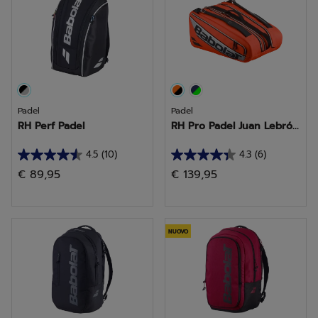
recensioni
recensioni
Padel
Padel
RH Perf Padel
RH Pro Padel Juan Lebró...
4.5
(10)
4.3
(6)
4.5
4.3
€ 89,95
€ 139,95
su
su
5
5
stelle.
stelle.
10
6
NUOVO
recensioni
recensioni