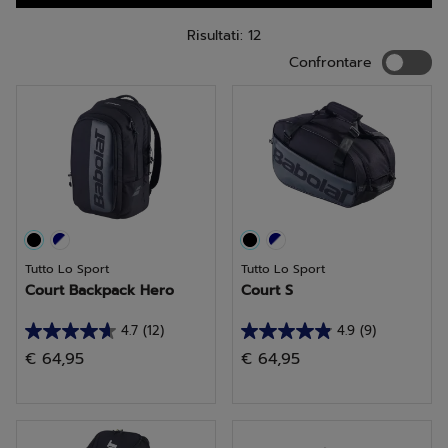
Risultati: 12
Confron
Confrontare
Tutto Lo Sport
Tutto Lo Sport
Court Backpack Hero
Court S
4.7
(12)
4.9
(9)
4.7
4.9
€ 64,95
€ 64,95
su
su
5
5
stelle.
stelle.
12
9