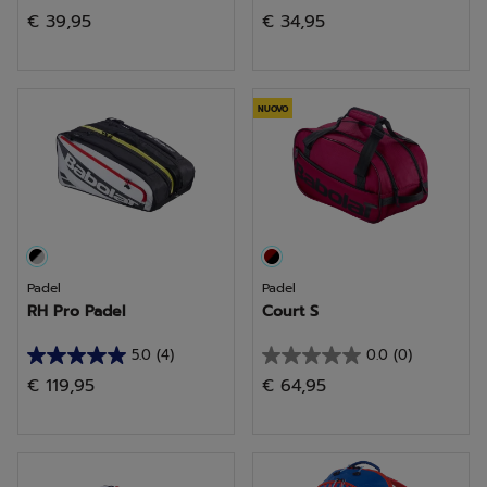
0.0
3.7
€ 39,95
€ 34,95
su
su
5
5
stelle.
stelle.
3
NUOVO
recensioni
Padel
Padel
RH Pro Padel
Court S
5.0
(4)
0.0
(0)
5.0
0.0
€ 119,95
€ 64,95
su
su
5
5
stelle.
stelle.
4