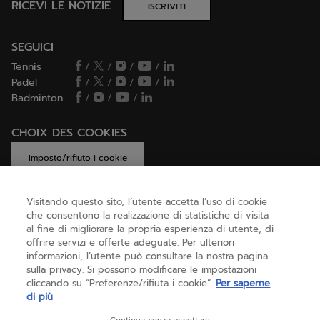
RICEVI LE NOTIZIE
ISCRIVITI
SEGUICI
Tennis
/
/
/
/
Padel
/
/
/
/
Badminton
/
/
/
CHOIX DES COOKIES
Imposto/rifiuto i cookie
Visitando questo sito, l’utente accetta l’uso di cookie
che consentono la realizzazione di statistiche di visita
AIUTO
al fine di migliorare la propria esperienza di utente, di
offrire servizi e offerte adeguate. Per ulteriori
informazioni, l’utente può consultare la nostra pagina
sulla privacy. Si possono modificare le impostazioni
CHI SIAMO
cliccando su “Preferenze/rifiuta i cookie”.
Per saperne
di più
Italia
(italiano)