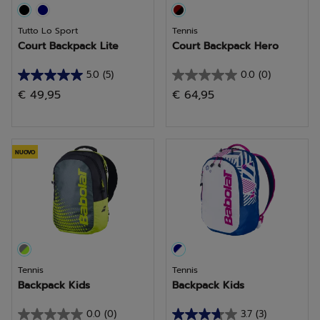
Tutto Lo Sport
Tennis
Court Backpack Lite
Court Backpack Hero
5.0
(5)
0.0
(0)
5.0
0.0
€ 49,95
€ 64,95
su
su
5
5
stelle.
stelle.
5
NUOVO
recensioni
Tennis
Tennis
Backpack Kids
Backpack Kids
0.0
(0)
3.7
(3)