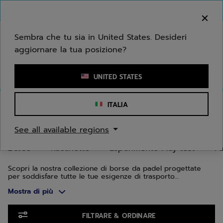
Passa al contenuto principale
Passa al piè di pagina
Vai ai prodotti
Benvenuto! Ti informiamo che non effettuiamo
consegne nella tua zona.
Sembra che tu sia in United States. Desideri
aggiornare la tua posizione?
Inserisci una parola chiave o il numero di un articolo
UNITED STATES
Home
/
Padel
/
Borse
ITALIA
BORSE DA PADEL
See all available regions
Borse
Racchette
Esperimento Play test
Pa
Scopri la nostra collezione di borse da padel progettate
per soddisfare tutte le tue esigenze di trasporto
dell'attrezzatura. Che tu sia un giocatore amatoriale o
Mostra di più
esperto, le nostre borse offrono la combinazione perfetta
di funzionalità e stile. Progettati per uomini e donne, i
modelli si adattano alle tue esigenze, garantendo la
Vai ai prodotti
protezione della tua attrezzatura.
FILTRARE & ORDINARE