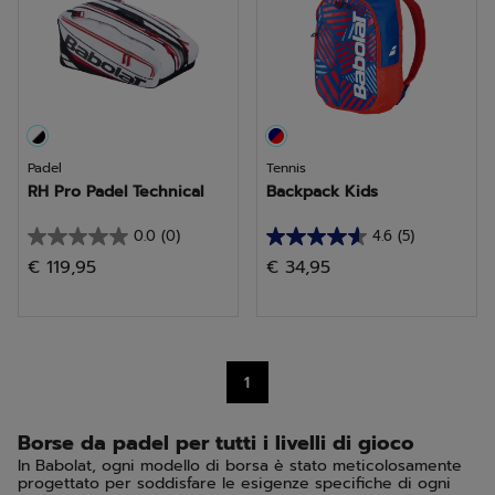
recensioni
Padel
Tennis
RH Pro Padel Technical
Backpack Kids
0.0
(0)
4.6
(5)
0.0
4.6
€ 119,95
€ 34,95
su
su
5
5
stelle.
stelle.
5
1
recensioni
Borse da padel per tutti i livelli di gioco
In Babolat, ogni modello di borsa è stato meticolosamente
progettato per soddisfare le esigenze specifiche di ogni