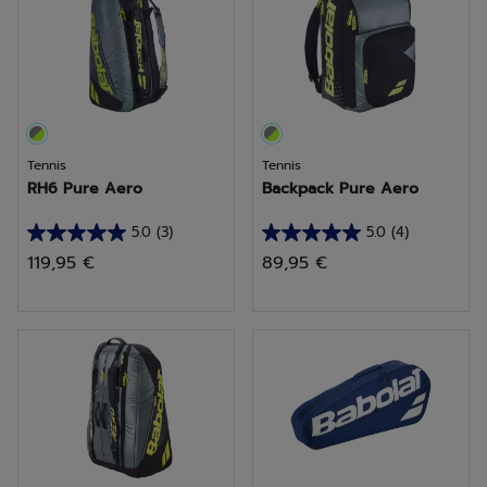
avis
avis
Tennis
Tennis
RH6 Pure Aero
Backpack Pure Aero
5.0
(3)
5.0
(4)
5.0
5.0
119,95 €
89,95 €
sur
sur
5
5
étoiles.
étoiles.
3
4
avis
avis