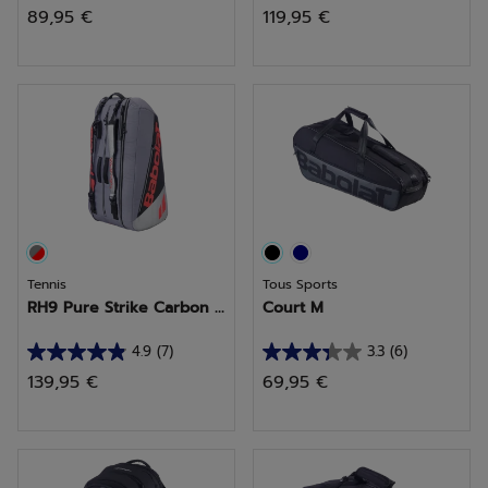
89,95 €
119,95 €
sur
sur
5
5
étoiles.
étoiles.
2
2
avis
avis
Tennis
Tous Sports
RH9 Pure Strike Carbon ...
Court M
4.9
(7)
3.3
(6)
4.9
3.3
139,95 €
69,95 €
sur
sur
5
5
étoiles.
étoiles.
7
6