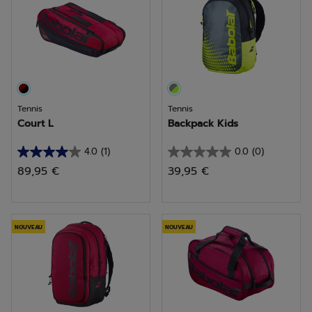
Tennis
Tennis
Court L
Backpack Kids
4.0
(1)
0.0
(0)
4.0
0.0
89,95 €
39,95 €
sur
sur
5
5
étoiles.
étoiles.
1
NOUVEAU
NOUVEAU
avis