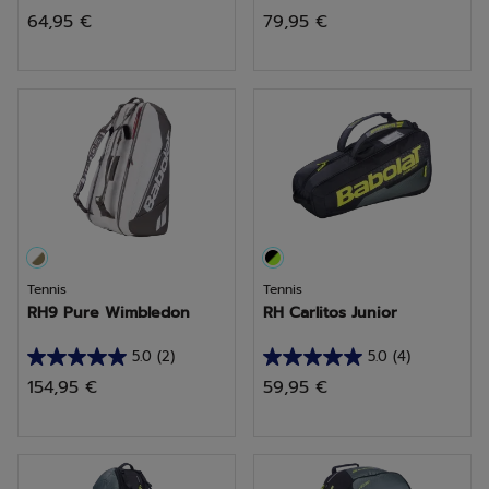
5.0
5.0
64,95 €
79,95 €
sur
sur
5
5
étoiles.
étoiles.
2
1
avis
avis
Tennis
Tennis
RH9 Pure Wimbledon
RH Carlitos Junior
5.0
(2)
5.0
(4)
5.0
5.0
154,95 €
59,95 €
sur
sur
5
5
étoiles.
étoiles.
2
4