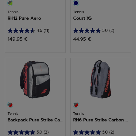
Tennis
Tennis
RH12 Pure Aero
Court XS
4.6
(11)
5.0
(2)
4.6
5.0
149,95 €
44,95 €
sur
sur
5
5
étoiles.
étoiles.
11
2
avis
avis
Tennis
Tennis
Backpack Pure Strike Ca...
RH6 Pure Strike Carbon ...
5.0
(2)
5.0
(2)
5.0
5.0