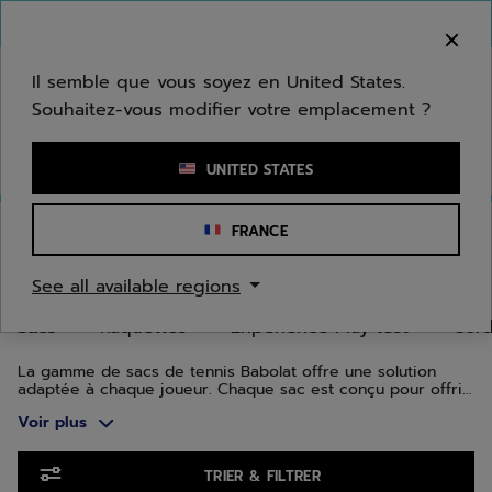
Passer au contenu principal
Passer au pied de page
Aller aux produits
Bienvenue ! Désolé, nous ne livrons pas dans
votre zone.
Il semble que vous soyez en United States.
Souhaitez-vous modifier votre emplacement ?
Saisir un mot clé ou un numéro d'article
UNITED STATES
Accueil
/
Tennis
/
Sacs
FRANCE
SACS DE TENNIS
See all available regions
Sacs
Raquettes
Expérience Play test
Cor
La gamme de sacs de tennis Babolat offre une solution
adaptée à chaque joueur. Chaque sac est conçu pour offrir
un équilibre parfait entre style, confort et praticité. Peu
Voir plus
importe votre niveau de jeu ou votre mode de transport,
Babolat a le sac de tennis idéal pour vous accompagner sur
le court en toute confiance.
Aller aux produits
TRIER & FILTRER