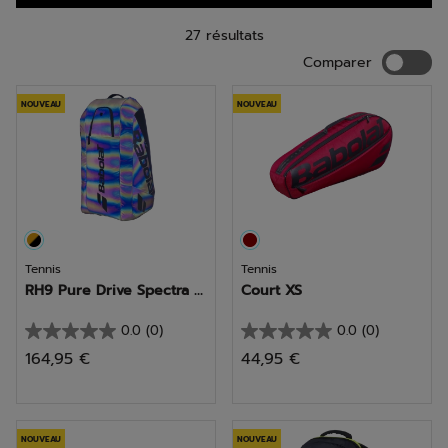
27 résultats
Compar
Comparer
NOUVEAU
NOUVEAU
Tennis
Tennis
RH9 Pure Drive Spectra ...
Court XS
0.0
(0)
0.0
(0)
0.0
0.0
164,95 €
44,95 €
sur
sur
5
5
étoiles.
étoiles.
NOUVEAU
NOUVEAU