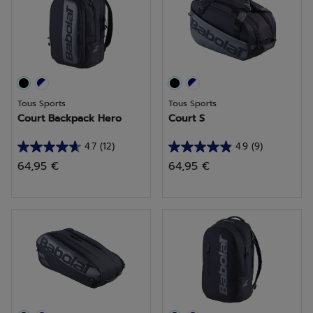
avis
avis
Tous Sports
Tous Sports
Court Backpack Hero
Court S
4.7
(12)
4.9
(9)
4.7
4.9
64,95 €
64,95 €
sur
sur
5
5
étoiles.
étoiles.
12
9
avis
avis