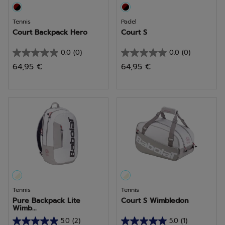
Tennis
Padel
Court Backpack Hero
Court S
0.0
(0)
0.0
(0)
0.0
0.0
64,95 €
64,95 €
sur
sur
5
5
étoiles.
étoiles.
Tennis
Tennis
Pure Backpack Lite
Court S Wimbledon
Wimb...
5.0
(2)
5.0
(1)