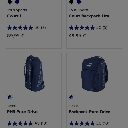
Tous Sports
Tous Sports
Court L
Court Backpack Lite
5.0
(2)
5.0
(5)
5.0
5.0
89,95 €
49,95 €
sur
sur
5
5
étoiles.
étoiles.
2
5
avis
avis
Tennis
Tennis
RH6 Pure Drive
Backpack Pure Drive
4.9
(19)
5.0
(10)
4.9
5.0