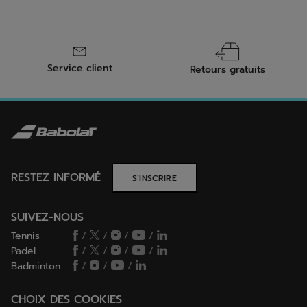
Lorsqu'il s'agit de transporter votre équipement de tennis,
Babolat a pensé à tout. Les différents modèles de sacs sont
conçus pour s'adapter à divers modes de transport. Que
vous voyagiez en voiture, à vélo, en transports en commun
ou à pied, les sacs Babolat offrent la flexibilité et la
fonctionnalité nécessaire pour faciliter vos déplacements.
Les sacs RH6, RH12 et les sacs à dos sont conçus pour vous
Service client
Retours gratuits
accompagner partout avec aisance. Peu importe le mode
de transport que vous choisissez, les sacs Babolat vous
offrent la praticité et la protection dont vous avez besoin
pour votre équipement de tennis.
RESTEZ INFORMÉ
S’INSCRIRE
SUIVEZ-NOUS
Tennis
/
/
/
/
Padel
/
/
/
/
Badminton
/
/
/
CHOIX DES COOKIES