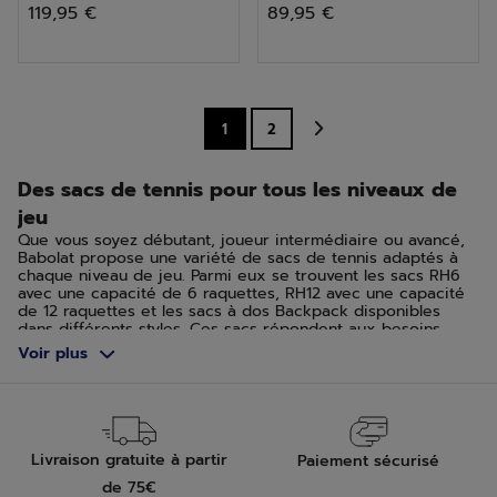
119,95 €
89,95 €
sur
sur
5
5
étoiles.
étoiles.
19
10
1
2
avis
avis
Des sacs de tennis pour tous les niveaux de
jeu
Que vous soyez débutant, joueur intermédiaire ou avancé,
Babolat propose une variété de sacs de tennis adaptés à
chaque niveau de jeu. Parmi eux se trouvent les sacs RH6
avec une capacité de 6 raquettes, RH12 avec une capacité
de 12 raquettes et les sacs à dos Backpack disponibles
dans différents styles. Ces sacs répondent aux besoins
spécifiques des joueurs en offrant un espace de rangement
Voir plus
adéquat pour les raquettes, les vêtements et les
accessoires nécessaires sur le court. Grâce à des
compartiments spécialisés, Babolat assure à chaque joueur
un transport avec confort et style, peu importe son niveau
de jeu.
Livraison gratuite à partir
Paiement sécurisé
Des sacs de tennis faciles à transporter
de 75€