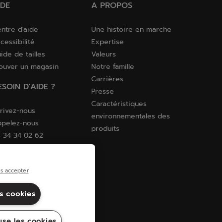
IDE
A PROPOS
ntre d'aide
Une histoire en marche
cessibilité
Expertise
ide de tailles
Valeurs
ouver un magasin
Notre famille
Carrières
ESOIN D'AIDE ?
Presse
Caractéristiques
rivez-nous
environnementales des
pelez-nous
produits
 34 34 02 62
s accepter
es cookies
use les cookies