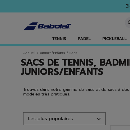
Passer au contenu principal
Passer au pied de page
Aller aux produits
Bi
Sa
TENNIS
PADEL
PICKLEBALL
Accueil
/
Juniors/Enfants
/
Sacs
SACS DE TENNIS, BADM
JUNIORS/ENFANTS
Trouvez dans notre gamme de sacs et de sacs à dos l
modèles très pratiques.
Aller aux produits