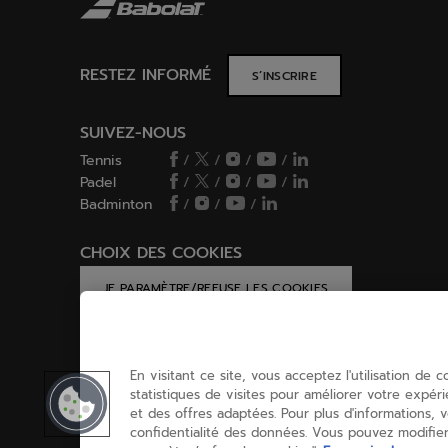
RESTEZ INFORMÉ
S’INSCRIRE
SUIVEZ-NOUS
Tennis
/
/
/
/
Padel
/
/
/
/
Badminton
/
/
/
CHOIX DES COOKIES
JE PARAMÈTRE/REFUSE LES COOKIES
En visitant ce site, vous acceptez l'utilisation de 
statistiques de visites pour améliorer votre expér
et des offres adaptées. Pour plus d'informations,
confidentialité des données. Vous pouvez modifier