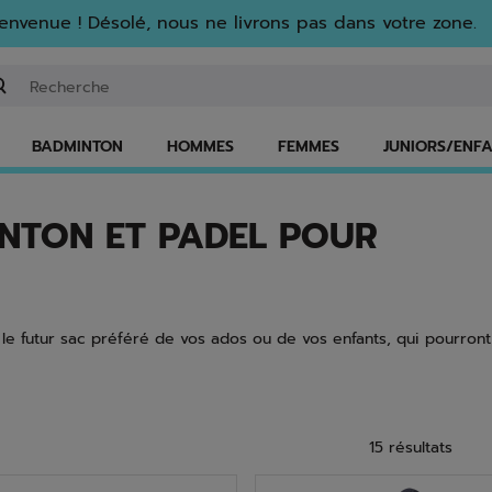
envenue ! Désolé, nous ne livrons pas dans votre zone.
isir un mot clé ou un numéro d'article
BADMINTON
HOMMES
FEMMES
JUNIORS/ENF
INTON ET PADEL POUR
e futur sac préféré de vos ados ou de vos enfants, qui pourront 
15 résultats