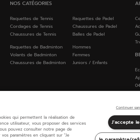
NOS CATÉGORIES
A
Raquettes de Tennis
Raquettes de Padel
Ce
Cordages de Tennis
Chaussures de Padel
Ac
Chaussures de Tennis
Balles de Padel
Gu
Tr
Raquettes de Badminton
Hommes
B
Volants de Badminton
Femmes
Chaussures de Badminton
Juniors / Enfants
Ec
Ap
04
Continuer san
cookies qui permettent la réalisation de
France
(français)
J'accepte l
ience utilisateur, vous proposer des services
 vous pouvez consulter notre page de
 vos paramètres en cliquant sur "Je
Je paramètre/ref