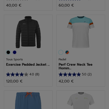
0.0
5.0
40,00 €
60,00 €
sur
sur
5
5
étoiles.
étoiles.
1
avis
Tous Sports
Padel
Exercise Padded Jacket ...
Perf Crew Neck Tee
Homm...
4.0
(8)
5.0
(2)
4.0
5.0
120,00 €
42,00 €
sur
sur
5
5
étoiles.
étoiles.
8
2
avis
avis