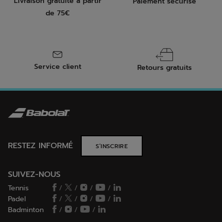
Livraison gratuite à partir
Paiement sécurisé
de 75€
Service client
Retours gratuits
RESTEZ INFORMÉ
S’INSCRIRE
SUIVEZ-NOUS
Tennis
/
/
/
/
Padel
/
/
/
/
Badminton
/
/
/