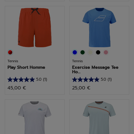
5
5
étoiles.
étoiles.
2
avis
Tennis
Tennis
Play Short Homme
Exercise Message Tee
Ho...
5.0
(1)
5.0
(1)
5.0
5.0
45,00 €
25,00 €
sur
sur
5
5
étoiles.
étoiles.
1
1
avis
avis