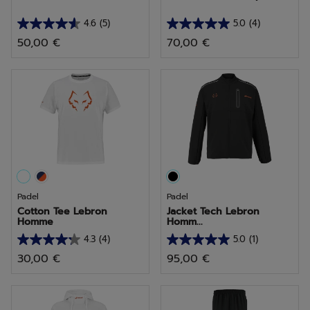
4.6
(5)
5.0
(4)
4.6
5.0
50,00 €
70,00 €
sur
sur
5
5
étoiles.
étoiles.
5
4
avis
avis
Padel
Padel
Cotton Tee Lebron
Jacket Tech Lebron
Homme
Homm...
4.3
(4)
5.0
(1)
4.3
5.0
30,00 €
95,00 €
sur
sur
5
5
étoiles.
étoiles.