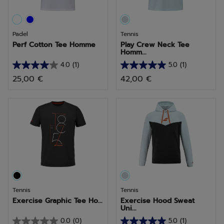
Padel
Tennis
Perf Cotton Tee Homme
Play Crew Neck Tee
Homm...
4.0
(1)
5.0
(1)
4.0
5.0
25,00 €
42,00 €
sur
sur
5
5
étoiles.
étoiles.
1
1
avis
avis
Tennis
Tennis
Exercise Graphic Tee Ho...
Exercise Hood Sweat
Uni...
0.0
(0)
5.0
(1)