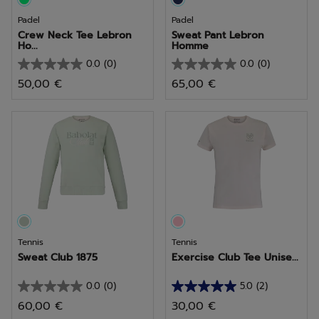
Padel
Padel
Crew Neck Tee Lebron
Sweat Pant Lebron
Ho...
Homme
0.0
(0)
0.0
(0)
0.0
0.0
50,00 €
65,00 €
sur
sur
5
5
étoiles.
étoiles.
Tennis
Tennis
Sweat Club 1875
Exercise Club Tee Unise...
0.0
(0)
5.0
(2)
0.0
5.0
60,00 €
30,00 €
sur
sur