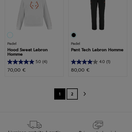
4
1
avis
avis
Padel
Padel
Hood Sweat Lebron
Pant Tech Lebron Homme
Homme
5.0
(4)
4.0
(1)
5.0
4.0
70,00 €
80,00 €
sur
sur
5
5
étoiles.
étoiles.
4
1
1
2
avis
avis