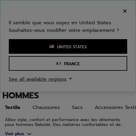
Passer au contenu principal
Passer au pied de page
Aller aux produits
Bienvenue ! Désolé, nous ne livrons pas dans
votre zone.
Il semble que vous soyez en United States.
Souhaitez-vous modifier votre emplacement ?
Saisir un mot clé ou un numéro d'article
UNITED STATES
Accueil
/
Hommes
/
Textile
FRANCE
VÊTEMENTS DE TENNIS,
See all available regions
BADMINTON ET PADEL POUR
HOMMES
Textile
Chaussures
Sacs
Accessoires Texti
Alliez style, confort et performance avec les vêtements
pour hommes Babolat. Des matières confortables et de
beaux designs qui allient style et performances, sur les
Voir plus
courts comme en dehors.