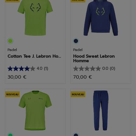
étoiles.
étoiles.
2
1
avis
avis
Padel
Padel
Cotton Tee J. Lebron Ho...
Hood Sweat Lebron
Homme
4.0
(1)
0.0
(0)
4.0
0.0
30,00 €
70,00 €
sur
sur
5
5
étoiles.
étoiles.
NOUVEAU
NOUVEAU
1
avis