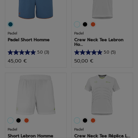
Padel
Padel
Padel Short Homme
Crew Neck Tee Lebron
Ho...
5.0
(3)
5.0
(5)
5.0
5.0
45,00 €
50,00 €
sur
sur
5
5
étoiles.
étoiles.
3
5
avis
avis
Padel
Padel
Short Lebron Homme
Crew Neck Tee Réplica L...