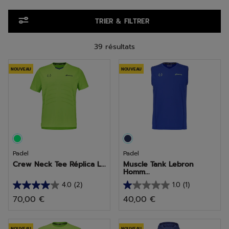
Aller aux produits
TRIER & FILTRER
39 résultats
NOUVEAU
NOUVEAU
Padel
Padel
Crew Neck Tee Réplica L...
Muscle Tank Lebron
Homm...
4.0
(2)
1.0
(1)
4.0
1.0
70,00 €
40,00 €
sur
sur
5
5
NOUVEAU
NOUVEAU