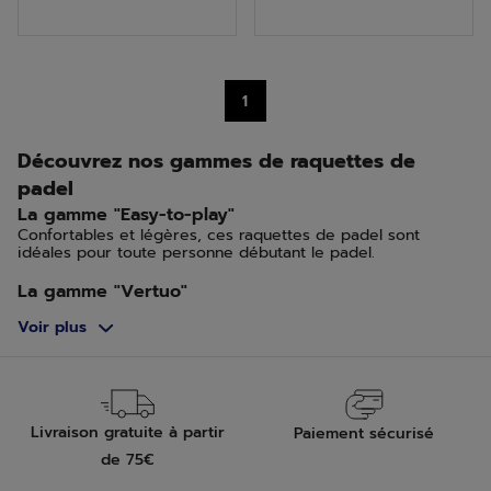
5
5
étoiles.
étoiles.
4
1
avis
Découvrez nos gammes de raquettes de
padel
La gamme "Easy-to-play"
Confortables et légères, ces raquettes de padel sont
idéales pour toute personne débutant le padel.
La gamme "Vertuo"
La raquette parfaite pour les joueurs amateurs et
Voir plus
intermédiaires qui souhaitent progresser rapidement.
La gamme "Veron"
La raquette de padel Veron est destinée aux joueurs
réguliers de niveau avancé ou expérimenté.
Livraison gratuite à partir
Paiement sécurisé
La gamme "Viper"
de 75€
La gamme Viper est parfaite pour les compétiteurs
expérimentés de padel.