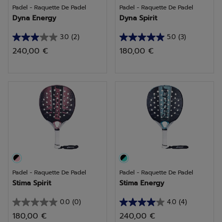
Padel - Raquette De Padel
Padel - Raquette De Padel
Dyna Energy
Dyna Spirit
3.0
(2)
5.0
(3)
3.0
5.0
240,00 €
180,00 €
sur
sur
5
5
étoiles.
étoiles.
2
3
avis
avis
Padel - Raquette De Padel
Padel - Raquette De Padel
Stima Spirit
Stima Energy
0.0
(0)
4.0
(4)
0.0
4.0
180,00 €
240,00 €
sur
sur