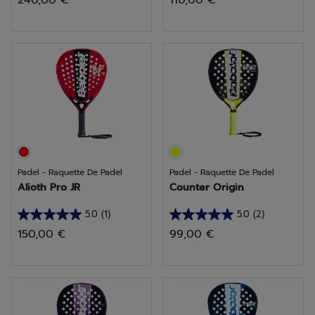
240,00 €
110,00 €
sur
sur
5
5
étoiles.
étoiles.
8
1
avis
avis
Padel - Raquette De Padel
Padel - Raquette De Padel
Alioth Pro JR
Counter Origin
5.0
(1)
5.0
(2)
5.0
5.0
150,00 €
99,00 €
sur
sur
5
5
étoiles.
étoiles.
1
2
avis
avis