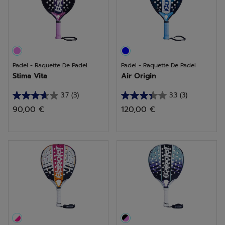
Padel - Raquette De Padel
Padel - Raquette De Padel
Stima Vita
Air Origin
3.7
(3)
3.3
(3)
3.7
3.3
90,00 €
120,00 €
sur
sur
5
5
étoiles.
étoiles.
3
3
avis
avis