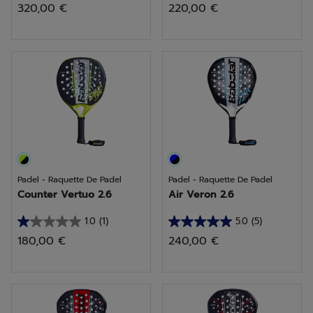
320,00 €
220,00 €
sur
sur
5
5
étoiles.
étoiles.
15
1
avis
avis
Padel - Raquette De Padel
Padel - Raquette De Padel
Counter Vertuo 2.6
Air Veron 2.6
1.0
(1)
5.0
(5)
1.0
5.0
180,00 €
240,00 €
sur
sur
5
5
étoiles.
étoiles.
1
5