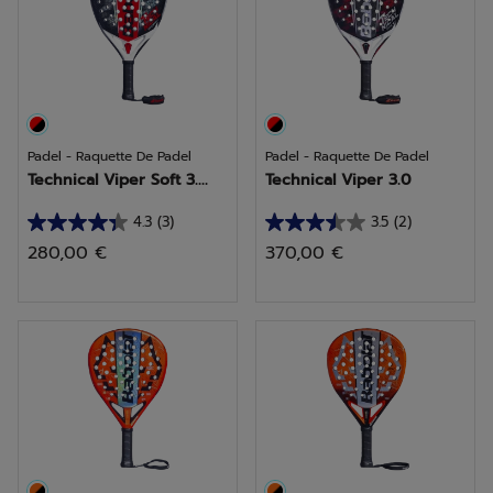
avis
avis
Padel - Raquette De Padel
Padel - Raquette De Padel
Technical Viper Soft 3....
Technical Viper 3.0
4.3
(3)
3.5
(2)
4.3
3.5
280,00 €
370,00 €
sur
sur
5
5
étoiles.
étoiles.
3
2
avis
avis