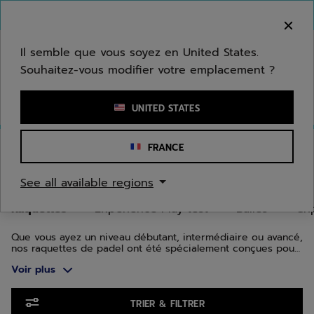
Passer au contenu principal
Passer au pied de page
Aller aux produits
Bienvenue ! Désolé, nous ne livrons pas dans
votre zone.
Il semble que vous soyez en United States.
Souhaitez-vous modifier votre emplacement ?
Saisir un mot clé ou un numéro d'article
UNITED STATES
Accueil
/
Padel
/
Raquettes
FRANCE
RAQUETTES DE PADEL
See all available regions
Raquettes
Expérience Play test
Balles
Gri
Que vous ayez un niveau débutant, intermédiaire ou avancé,
nos raquettes de padel ont été spécialement conçues pour
vous et votre jeu sur le court. Faites confiance à notre
Voir plus
expertise et à notre engagement envers l'excellence. Nos
gammes de raquettes pour hommes, femmes et juniors sont
fabriquées avec les meilleurs matériaux et les dernières
Aller aux produits
technologies. Explorez notre collection dès aujourd'hui et
TRIER & FILTRER