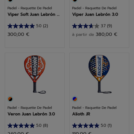
Padel - Raquette De Padel
Padel - Raquette De Padel
Viper Soft Juan Lebrón ...
Viper Juan Lebrón 3.0
5.0
(2)
3.7
(9)
5.0
3.7
300,00 €
380,00 €
à partir de
sur
sur
5
5
étoiles.
étoiles.
2
9
avis
avis
Padel - Raquette De Padel
Padel - Raquette De Padel
Veron Juan Lebrón 3.0
Alioth JR
5.0
(8)
5.0
(1)
5.0
5.0