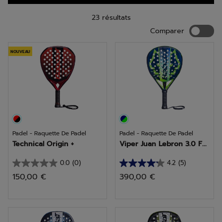
trouvez la raquette qui vous propulsera vers de nouveaux
sommets.
23 résultats
Compar
Comparer
NOUVEAU
Padel - Raquette De Padel
Padel - Raquette De Padel
Technical Origin +
Viper Juan Lebron 3.0 F...
0.0
(0)
4.2
(5)
0.0
4.2
150,00 €
390,00 €
sur
sur
5
5
étoiles.
étoiles.
5