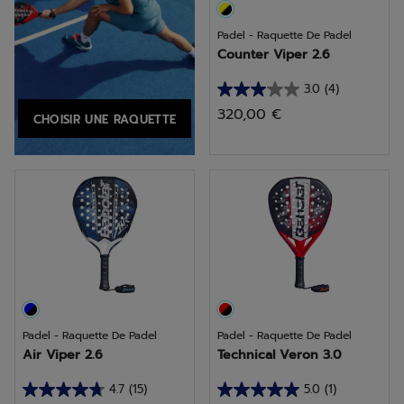
Padel - Raquette De Padel
Counter Viper 2.6
3.0
(4)
3.0
320,00 €
CHOISIR UNE RAQUETTE
sur
5
étoiles.
4
avis
Padel - Raquette De Padel
Padel - Raquette De Padel
Air Viper 2.6
Technical Veron 3.0
4.7
(15)
5.0
(1)
4.7
5.0