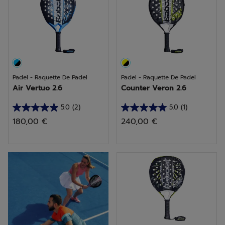
avis
Padel - Raquette De Padel
Padel - Raquette De Padel
Air Vertuo 2.6
Counter Veron 2.6
5.0
(2)
5.0
(1)
5.0
5.0
180,00 €
240,00 €
sur
sur
5
5
étoiles.
étoiles.
Choisir une raquette
2
1
avis
avis