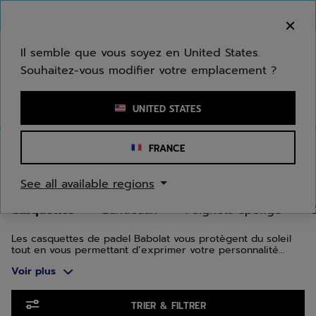
Passer au contenu principal
Passer au pied de page
Aller aux produits
Bienvenue ! Désolé, nous ne livrons pas dans
votre zone.
Il semble que vous soyez en United States.
Souhaitez-vous modifier votre emplacement ?
Saisir un mot clé ou un numéro d'article
UNITED STATES
Accueil
/
Padel
/
Accessoires Textiles
/
Casquettes
FRANCE
CASQUETTES DE PADEL
See all available regions
Casquettes
Bandeaux
Poignets éponge
C
Les casquettes de padel Babolat vous protègent du soleil
tout en vous permettant d’exprimer votre personnalité
unique, votre sens du style et votre passion du jeu.
Voir plus
Aller aux produits
TRIER & FILTRER