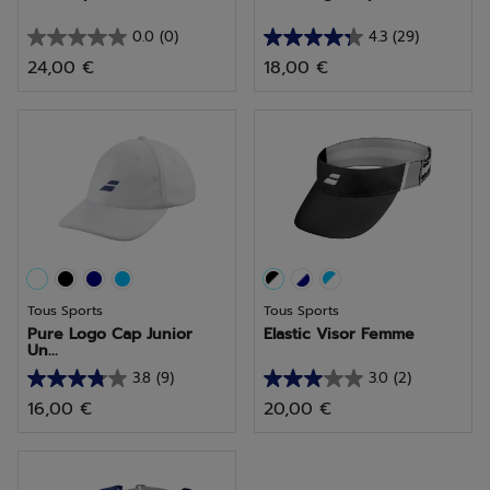
0.0
(0)
4.3
(29)
0.0
4.3
24,00 €
18,00 €
sur
sur
5
5
étoiles.
étoiles.
29
avis
Tous Sports
Tous Sports
Pure Logo Cap Junior
Elastic Visor Femme
Un...
3.8
(9)
3.0
(2)
3.8
3.0
16,00 €
20,00 €
sur
sur
5
5
étoiles.
étoiles.