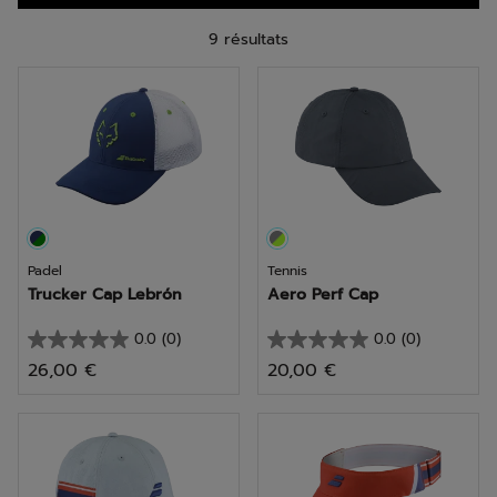
9 résultats
Padel
Tennis
Trucker Cap Lebrón
Aero Perf Cap
0.0
(0)
0.0
(0)
0.0
0.0
26,00 €
20,00 €
sur
sur
5
5
étoiles.
étoiles.