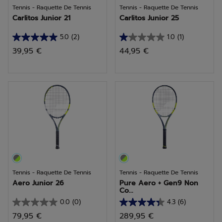
Tennis - Raquette De Tennis
Tennis - Raquette De Tennis
Carlitos Junior 21
Carlitos Junior 25
5.0
(2)
1.0
(1)
5.0
1.0
39,95 €
44,95 €
sur
sur
5
5
étoiles.
étoiles.
2
1
avis
avis
Tennis - Raquette De Tennis
Tennis - Raquette De Tennis
Aero Junior 26
Pure Aero + Gen9 Non
Co...
0.0
(0)
4.3
(6)
0.0
4.3
79,95 €
289,95 €
sur
sur