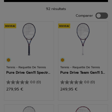
92 résultats
Compar
Comparer
NOUVEAU
NOUVEAU
Tennis - Raquette De Tennis
Tennis - Raquette De Tennis
Pure Drive Gen11 Spectr...
Pure Drive Team Gen11 S...
0.0
(0)
0.0
(0)
0.0
0.0
279,95 €
249,95 €
sur
sur
5
5
étoiles.
étoiles.