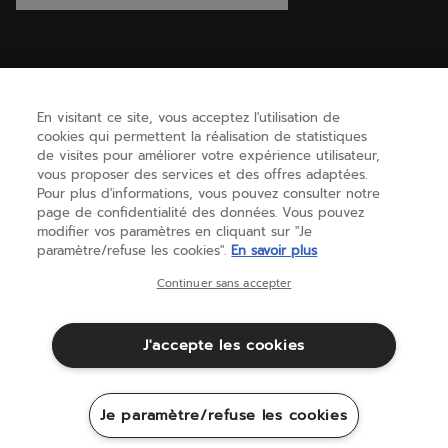
tennis
pour un total look.
Comment entretenir sa raquette de tennis ?
Pour garder votre raquette de tennis en excellent état,
vérifiez et remplacez votre
cordage de tennis
au moins une
AIDE
fois par an, évitez les températures extrêmes qui peuvent
l'endommager et nettoyez le cadre avec un chiffon humide.
En visitant ce site, vous acceptez l'utilisation de
Changez régulièrement votre
grip de tennis
pour maintenir
cookies qui permettent la réalisation de statistiques
une bonne adhérence et utilisez un couvre-raquette pour la
BESOIN D'AIDE ?
de visites pour améliorer votre expérience utilisateur,
protéger des coups et de la poussière.
vous proposer des services et des offres adaptées.
Pour plus d'informations, vous pouvez consulter notre
page de confidentialité des données. Vous pouvez
A PROPOS
modifier vos paramètres en cliquant sur "Je
paramètre/refuse les cookies".
En savoir plus
France
(français)
Continuer sans accepter
J'accepte les cookies
Conditions générales
Politique de Confidentialité
Mentions Légales
Cookies
Je paramètre/refuse les cookies
Sitemap
©Babolat