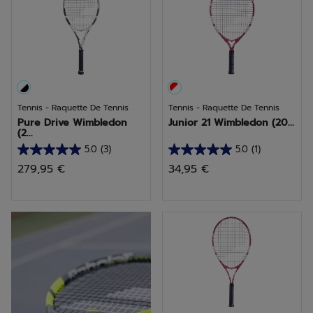
Tennis - Raquette De Tennis
Tennis - Raquette De Tennis
Pure Drive Wimbledon
Junior 21 Wimbledon (20...
(2...
5.0
(3)
5.0
(1)
5.0
5.0
279,95 €
34,95 €
sur
sur
5
5
étoiles.
étoiles.
découvrir Pure Aero
3
1
avis
avis