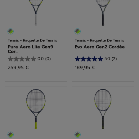
Tennis - Raquette De Tennis
Tennis - Raquette De Tennis
Pure Aero Lite Gen9
Evo Aero Gen2 Cordée
Cor...
0.0
(0)
5.0
(2)
0.0
5.0
259,95 €
189,95 €
sur
sur
5
5
étoiles.
étoiles.
2
avis