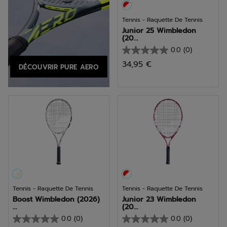
Tennis - Raquette De Tennis
Junior 25 Wimbledon
(20...
0.0
(0)
0.0
34,95 €
DÉCOUVRIR PURE AERO
sur
5
étoiles.
Tennis - Raquette De Tennis
Tennis - Raquette De Tennis
Boost Wimbledon (2026)
Junior 23 Wimbledon
...
(20...
0.0
(0)
0.0
(0)
0.0
0.0