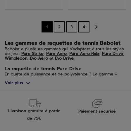
5
5
étoiles.
étoiles.
6
1
2
3
4
avis
Les gammes de raquettes de tennis Babolat
Babolat a plusieurs gammes qui s’adaptent à tous les styles
de jeu :
Pure Strike
,
Pure Aero
,
Pure Aero Rafa
,
Pure Drive
,
Wimbledon
,
Evo Aero
et
Evo Drive
.
La raquette de tennis Pure Drive
En quête de puissance et de polyvalence ? La gamme «
Pure Drive » de Babolat est faite pour vous. Cette raquette
Voir plus
de tennis peut convenir aussi bien pour les joueurs
amateurs et compétiteurs. La Pure Drive vous offrira des
sensations uniques à l’impact de balle.
La raquette de tennis Pure Aero
La raquette de tennis Pure Aero donnera aux joueurs une
Livraison gratuite à partir
Paiement sécurisé
intensité de frappe sans égal. Cette raquette, de par son
cadre aérodynamique et son plan de cordage adapté à
de 75€
l’intensité de jeu, est idéale pour les joueurs en recherche
de puissance, de prise d’effets et de sensations.