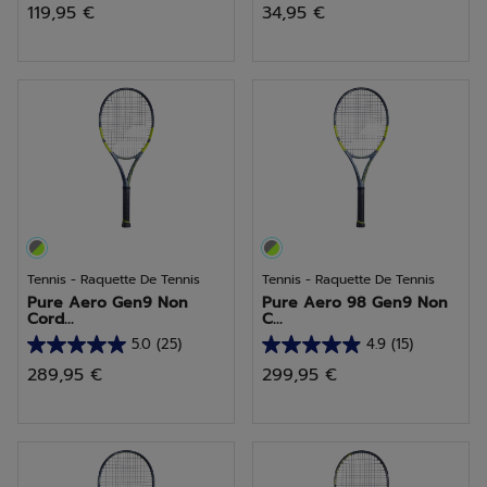
119,95 €
34,95 €
sur
sur
5
5
étoiles.
étoiles.
Tennis - Raquette De Tennis
Tennis - Raquette De Tennis
Pure Aero Gen9 Non
Pure Aero 98 Gen9 Non
Cord...
C...
5.0
(25)
4.9
(15)
5.0
4.9
289,95 €
299,95 €
sur
sur
5
5
étoiles.
étoiles.
25
15