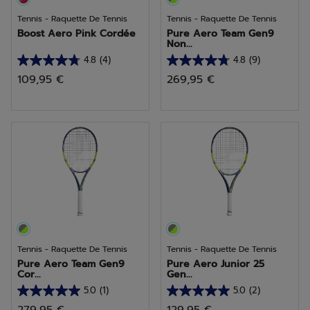
Tennis - Raquette De Tennis
Tennis - Raquette De Tennis
Boost Aero Pink Cordée
Pure Aero Team Gen9
Non...
4.8
(4)
4.8
(9)
4.8
4.8
109,95 €
269,95 €
sur
sur
5
5
étoiles.
étoiles.
4
9
avis
avis
Tennis - Raquette De Tennis
Tennis - Raquette De Tennis
Pure Aero Team Gen9
Pure Aero Junior 25
Cor...
Gen...
5.0
(1)
5.0
(2)
5.0
5.0