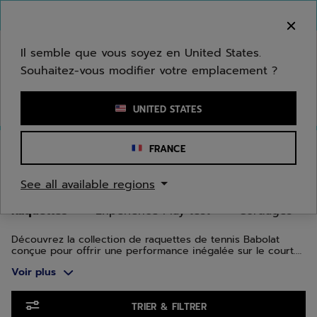
Passer au contenu principal
Passer au pied de page
Aller aux produits
Bienvenue ! Désolé, nous ne livrons pas dans
votre zone.
Il semble que vous soyez en United States.
Souhaitez-vous modifier votre emplacement ?
Saisir un mot clé ou un numéro d'article
UNITED STATES
Accueil
/
Tennis
/
Raquettes
FRANCE
RAQUETTES DE TENNIS
See all available regions
Raquettes
Expérience Play test
Cordages
Découvrez la collection de raquettes de tennis Babolat
conçue pour offrir une performance inégalée sur le court.
Que vous soyez un joueur débutant, intermédiaire ou
Voir plus
encore confirmé, nos raquettes de tennis allient
technologie de pointe et innovation pour améliorer chaque
aspect de votre jeu.
Aller aux produits
TRIER & FILTRER