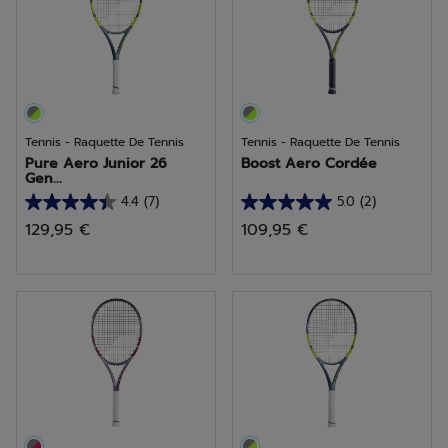
avis
avis
Tennis - Raquette De Tennis
Tennis - Raquette De Tennis
Pure Aero Junior 26
Boost Aero Cordée
Gen...
4.4
(7)
5.0
(2)
4.4
5.0
129,95 €
109,95 €
sur
sur
5
5
étoiles.
étoiles.
7
2
avis
avis