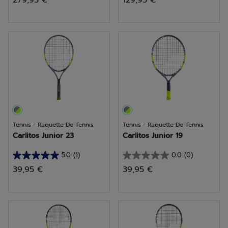
279,95 €
129,95 €
sur
sur
5
5
étoiles.
étoiles.
1
2
avis
avis
Tennis - Raquette De Tennis
Tennis - Raquette De Tennis
Carlitos Junior 23
Carlitos Junior 19
5.0
(1)
0.0
(0)
5.0
0.0
39,95 €
39,95 €
sur
sur
5
5
étoiles.
étoiles.
1
avis