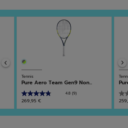
Previous
Tennis
Tenn
Pure Aero Team Gen9 Non...
Pur
4.8
(9)
4.8
0.0
269,95 €
259
sur
sur
5
5
étoiles.
étoi
9