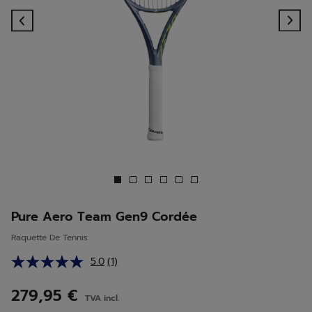
Previous
Ne
Pure Aero Team Gen9 Cordée
Raquette De Tennis
5.0
(1)
Lire
1
avis.
279,95 €
TVA incl.
Lien
sur