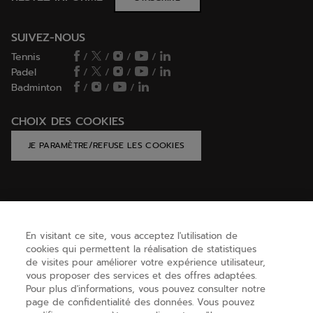
SUIVEZ-NOUS
Tennis
/
/
/
/
Padel
/
/
/
/
Badminton
/
/
/
CHOIX DES COOKIES
JE PARAMÈTRE/REFUSE LES COOKIES
AIDE
En visitant ce site, vous acceptez l'utilisation de
cookies qui permettent la réalisation de statistiques
BESOIN D'AIDE ?
de visites pour améliorer votre expérience utilisateur,
vous proposer des services et des offres adaptées.
Pour plus d'informations, vous pouvez consulter notre
page de confidentialité des données. Vous pouvez
A PROPOS