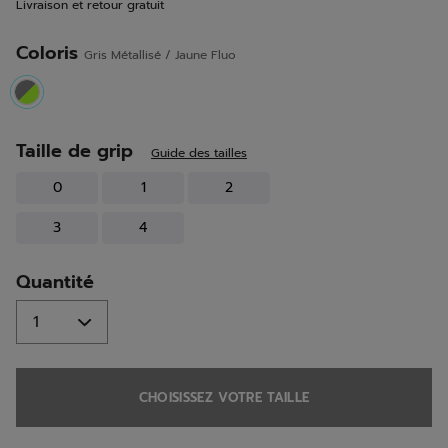
Livraison et retour gratuit
la
même
page.
Coloris
Gris Métallisé / Jaune Fluo
selected
Taille de grip
Guide des tailles
0
1
2
3
4
Quantité
CHOISISSEZ VOTRE TAILLE