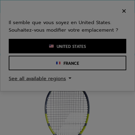
Passer au contenu principal
Passer au pied de page
Bienvenue ! Désolé, nous ne livrons pas dans
votre zone.
Il semble que vous soyez en United States.
Souhaitez-vous modifier votre emplacement ?
Saisir un mot clé ou un numéro d'article
UNITED STATES
FRANCE
Accueil
/
Tennis
/
Raquettes
See all available regions