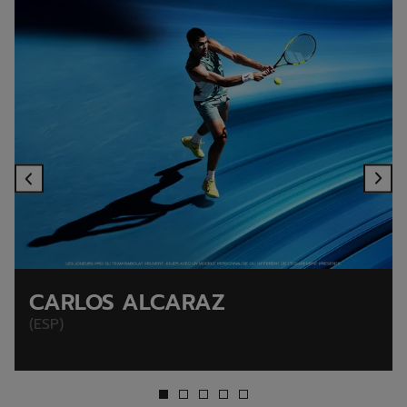
Previous
Ne
CARLOS ALCARAZ
(ESP)