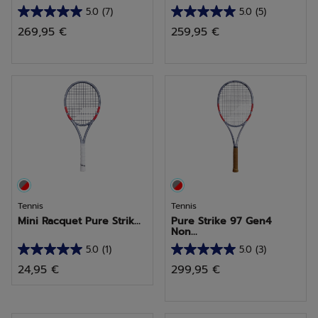
5.0
(7)
5.0
(5)
5.0
5.0
269,95 €
259,95 €
sur
sur
5
5
étoiles.
étoiles.
7
5
avis
avis
Tennis
Tennis
Mini Racquet Pure Strik...
Pure Strike 97 Gen4
Non...
5.0
(1)
5.0
(3)
5.0
5.0
24,95 €
299,95 €
sur
sur
5
5
étoiles.
étoiles.