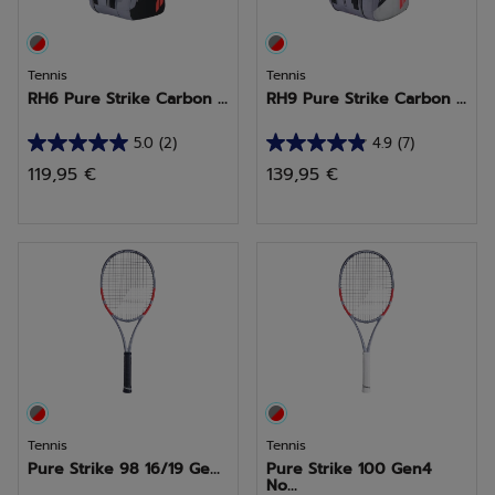
Tennis
Tennis
RH6 Pure Strike Carbon ...
RH9 Pure Strike Carbon ...
5.0
(2)
4.9
(7)
5.0
4.9
119,95 €
139,95 €
sur
sur
5
5
étoiles.
étoiles.
2
7
avis
avis
Tennis
Tennis
Pure Strike 98 16/19 Ge...
Pure Strike 100 Gen4
No...