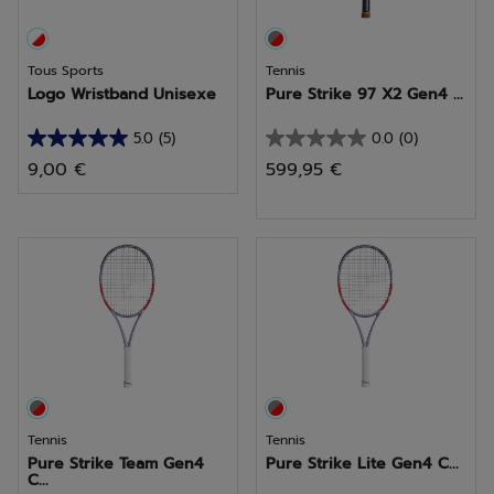
Tous Sports
Tennis
Logo Wristband Unisexe
Pure Strike 97 X2 Gen4 ...
5.0
(5)
0.0
(0)
5.0
0.0
9,00 €
599,95 €
sur
sur
5
5
étoiles.
étoiles.
5
avis
Tennis
Tennis
Pure Strike Team Gen4
Pure Strike Lite Gen4 C...
C...