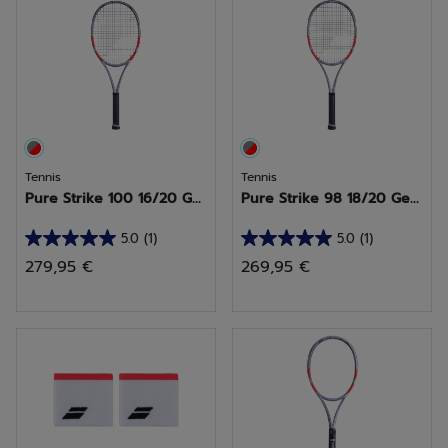
1
3
avis
avis
Tennis
Tennis
Pure Strike 100 16/20 G...
Pure Strike 98 18/20 Ge...
5.0
(1)
5.0
(1)
5.0
5.0
279,95 €
269,95 €
sur
sur
5
5
étoiles.
étoiles.
1
1
avis
avis