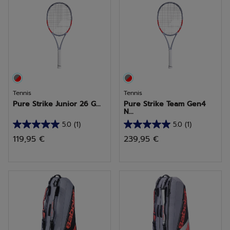
2
2
avis
avis
Tennis
Tennis
Pure Strike Junior 26 G...
Pure Strike Team Gen4
N...
5.0
(1)
5.0
(1)
5.0
5.0
119,95 €
239,95 €
sur
sur
5
5
étoiles.
étoiles.
1
1
avis
avis