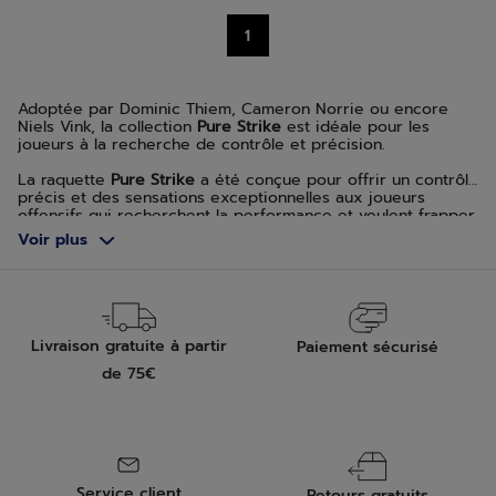
13
1
avis
Adoptée par Dominic Thiem, Cameron Norrie ou encore
Niels Vink, la collection
Pure Strike
est idéale pour les
joueurs à la recherche de contrôle et précision.
La raquette
Pure Strike
a été conçue pour offrir un contrôle
précis et des sensations exceptionnelles aux joueurs
offensifs qui recherchent la performance et veulent frapper
fort en toute confiance. Découvrez la collection
Pure Strike
Voir plus
complète avec raquettes, sacs et backpack.
Livraison gratuite à partir
Paiement sécurisé
de 75€
Service client
Retours gratuits