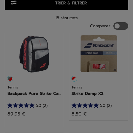
TRIER & FILTRER
18 résultats
Compar
Comparer
Tennis
Tennis
Backpack Pure Strike Ca...
Strike Damp X2
5.0
(2)
5.0
(2)
5.0
5.0
89,95 €
8,50 €
sur
sur
5
5
étoiles.
étoiles.