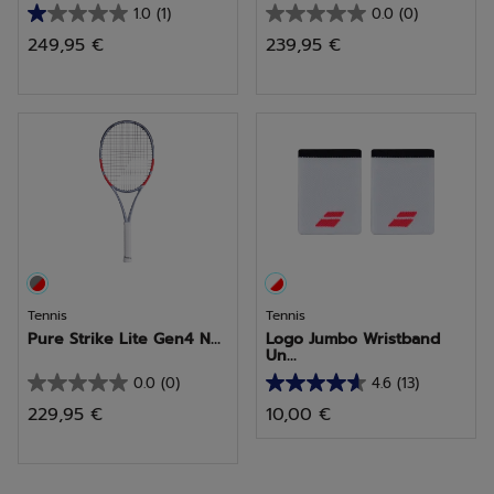
1.0
(1)
0.0
(0)
1.0
0.0
249,95 €
239,95 €
sur
sur
5
5
étoiles.
étoiles.
1
avis
Tennis
Tennis
Pure Strike Lite Gen4 N...
Logo Jumbo Wristband
Un...
0.0
(0)
4.6
(13)
0.0
4.6
229,95 €
10,00 €
sur
sur
5
5
étoiles.
étoiles.