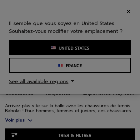
Passer au contenu principal
Passer au pied de page
Aller aux produits
Bienvenue ! Désolé, nous ne livrons pas dans
votre zone.
Il semble que vous soyez en United States.
Souhaitez-vous modifier votre emplacement ?
Saisir un mot clé ou un numéro d'article
UNITED STATES
Accueil
/
Tennis
/
Chaussures
FRANCE
CHAUSSURES DE TENNIS
See all available regions
Chaussures
Raquettes
Expérience Play test
Arrivez plus vite sur la balle avec les chaussures de tennis
Babolat ! Pour hommes, femmes et juniors, ces chaussures
allient design, innovations et technologies. Plusieurs
Voir plus
gammes ont été conçues pour s’adapter au mieux à la
morphologie de votre pied ainsi qu’à votre type de jeu : la
gamme Jet pour la vitesse, Propulse pour la stabilité et SFX
Aller aux produits
pour le confort.
TRIER & FILTRER