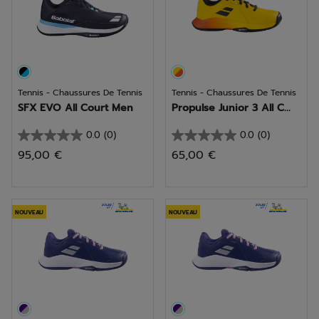
Tennis - Chaussures De Tennis
Tennis - Chaussures De Tennis
SFX EVO All Court Men
Propulse Junior 3 All C...
0.0
(0)
0.0
(0)
0.0
0.0
95,00 €
65,00 €
sur
sur
5
5
étoiles.
étoiles.
NOUVEAU
NOUVEAU