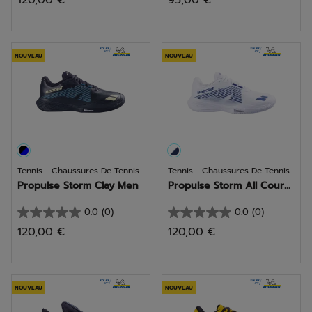
120,00 €
95,00 €
sur
sur
5
5
étoiles.
étoiles.
NOUVEAU
NOUVEAU
Tennis - Chaussures De Tennis
Tennis - Chaussures De Tennis
Propulse Storm Clay Men
Propulse Storm All Cour...
0.0
(0)
0.0
(0)
0.0
0.0
120,00 €
120,00 €
sur
sur
5
5
étoiles.
étoiles.
NOUVEAU
NOUVEAU