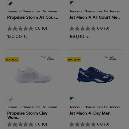
Tennis - Chaussures De Tennis
Tennis - Chaussures De Tennis
Propulse Storm All Cour...
Jet Mach 4 All Court Me...
0.0
(0)
0.0
(0)
0.0
0.0
120,00 €
160,00 €
sur
sur
5
5
étoiles.
étoiles.
NOUVEAU
NOUVEAU
Tennis - Chaussures De Tennis
Tennis - Chaussures De Tennis
Propulse Storm Clay
Jet Mach 4 Clay Men
Wom...
0.0
(0)
0.0
(0)
0.0
0.0