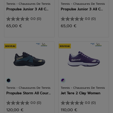
Tennis - Chaussures De Tennis
Tennis - Chaussures De Tennis
Propulse Junior 3 All C...
Propulse Junior 3 All C...
0.0
(0)
0.0
(0)
0.0
0.0
65,00 €
65,00 €
sur
sur
5
5
étoiles.
étoiles.
NOUVEAU
NOUVEAU
Tennis - Chaussures De Tennis
Tennis - Chaussures De Tennis
Propulse Storm All Cour...
Jet Tere 2 Clay Women
0.0
(0)
0.0
(0)
0.0
0.0
120,00 €
110,00 €
sur
sur