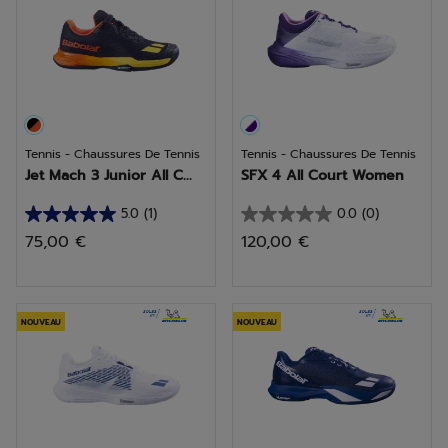
Tennis - Chaussures De Tennis
Tennis - Chaussures De Tennis
Jet Mach 3 Junior All C...
SFX 4 All Court Women
5.0
(1)
0.0
(0)
5.0
0.0
75,00 €
120,00 €
sur
sur
5
5
étoiles.
étoiles.
1
NOUVEAU
NOUVEAU
avis