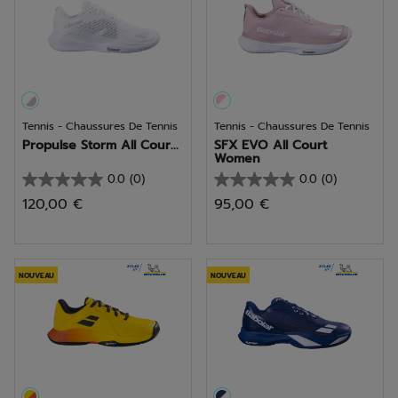
Tennis - Chaussures De Tennis
Tennis - Chaussures De Tennis
Propulse Storm All Cour...
SFX EVO All Court
Women
0.0
(0)
0.0
(0)
0.0
0.0
120,00 €
95,00 €
sur
sur
5
5
étoiles.
étoiles.
NOUVEAU
NOUVEAU