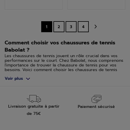
5
5
étoiles.
étoiles.
1
2
3
4
Comment choisir vos chaussures de tennis
Babolat ?
Les chaussures de tennis jouent un rôle crucial dans vos
performances sur le court. Chez Babolat, nous comprenons
l'importance de trouver la chaussure de tennis pour vos
besoins. Voici comment choisir les chaussures de tennis
adaptées à vos besoins.
Voir plus
Selon le type de surface du terrain de tennis
Le choix de vos chaussures de tennis doit être influencé
par le type de surface sur laquelle vous jouez. Pour les
terrains durs, optez pour des chaussures offrant plus de
durabilité et de soutien. Les terrains en gazon et terre
Livraison gratuite à partir
Paiement sécurisé
battue nécessitent des chaussures avec une bonne
adhérence et une capacité à glisser de manière contrôlée.
de 75€
Terrain dur, green set et quick
Ce terrain dispose d’une surface abrasive qui accroche. Les