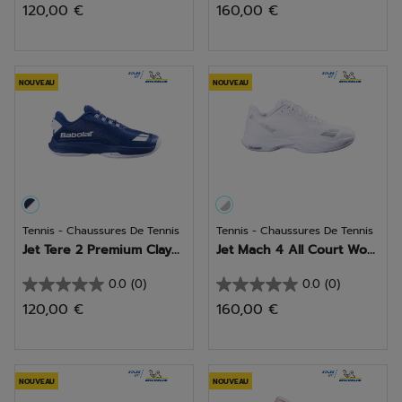
120,00 €
160,00 €
sur
sur
5
5
étoiles.
étoiles.
NOUVEAU
NOUVEAU
Tennis - Chaussures De Tennis
Tennis - Chaussures De Tennis
Jet Tere 2 Premium Clay...
Jet Mach 4 All Court Wo...
0.0
(0)
0.0
(0)
0.0
0.0
120,00 €
160,00 €
sur
sur
5
5
étoiles.
étoiles.
NOUVEAU
NOUVEAU