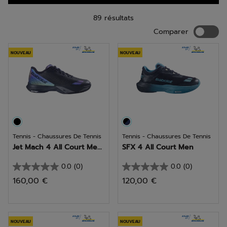
89 résultats
Compar
Comparer
NOUVEAU
NOUVEAU
Tennis - Chaussures De Tennis
Tennis - Chaussures De Tennis
Jet Mach 4 All Court Me...
SFX 4 All Court Men
0.0
(0)
0.0
(0)
0.0
0.0
160,00 €
120,00 €
sur
sur
5
5
étoiles.
étoiles.
NOUVEAU
NOUVEAU