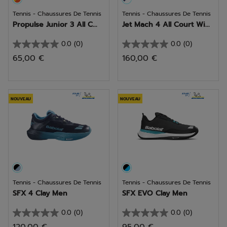
Tennis - Chaussures De Tennis
Tennis - Chaussures De Tennis
Propulse Junior 3 All C...
Jet Mach 4 All Court Wi...
0.0
(0)
0.0
(0)
0.0
0.0
65,00 €
160,00 €
sur
sur
5
5
étoiles.
étoiles.
NOUVEAU
NOUVEAU
Tennis - Chaussures De Tennis
Tennis - Chaussures De Tennis
SFX 4 Clay Men
SFX EVO Clay Men
0.0
(0)
0.0
(0)
0.0
0.0