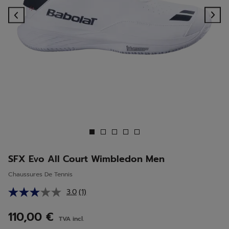
Previous
Ne
SFX Evo All Court Wimbledon Men
Chaussures De Tennis
3.0
(1)
Lire
1
avis.
110,00 €
TVA incl.
Lien
sur