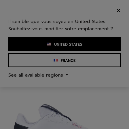
Passer au contenu principal
Passer au pied de page
Bienvenue ! Désolé, nous ne livrons pas dans
votre zone.
Il semble que vous soyez en United States.
Souhaitez-vous modifier votre emplacement ?
Saisir un mot clé ou un numéro d'article
UNITED STATES
FRANCE
Accueil
/
Tennis
/
Chaussures
See all available regions