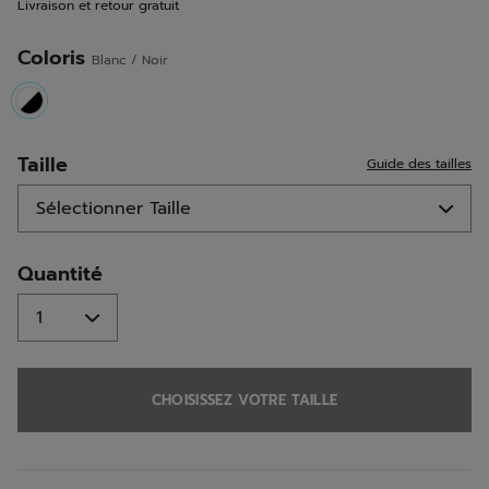
Livraison et retour gratuit
la
même
page.
Coloris
Blanc / Noir
selected
Taille
Guide des tailles
Quantité
CHOISISSEZ VOTRE TAILLE