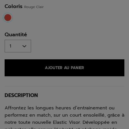
la
même
Coloris
Rouge Clair
page.
selected
Quantité
AJOUTER AU PANIER
DESCRIPTION
Affrontez les longues heures d’entrainement ou
performez en match, sur un court ensoleillé, grâce à
notre toute nouvelle Elastic Visor. Développée en