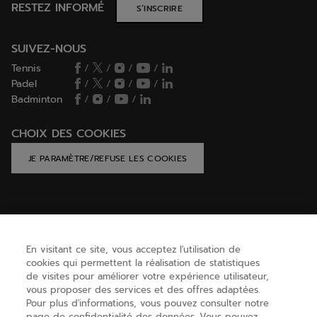
RESTEZ INFORMÉ
S’INSCRIRE
SUIVEZ-NOUS
Tennis
/
/
/
/
Padel
/
/
/
/
Badminton
/
/
/
CHOIX DES COOKIES
JE PARAMÈTRE/REFUSE LES COOKIES
AIDE
En visitant ce site, vous acceptez l'utilisation de
cookies qui permettent la réalisation de statistiques
BESOIN D'AIDE ?
de visites pour améliorer votre expérience utilisateur,
vous proposer des services et des offres adaptées.
Pour plus d'informations, vous pouvez consulter notre
page de confidentialité des données. Vous pouvez