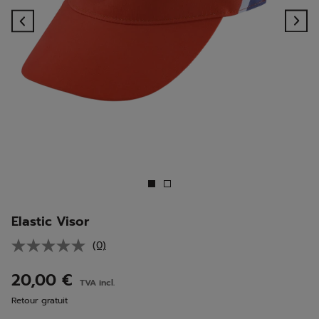
Previous
Ne
Elastic Visor
(0)
Aucune
valeur
de
20,00 €
TVA incl.
notation.
Lien
Retour gratuit
sur