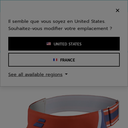
Passer au contenu principal
Passer au pied de page
Bienvenue ! Désolé, nous ne livrons pas dans
votre zone.
Il semble que vous soyez en United States.
Souhaitez-vous modifier votre emplacement ?
Saisir un mot clé ou un numéro d'article
UNITED STATES
FRANCE
Accueil
/
Femmes
/
Accessoires Textiles
See all available regions