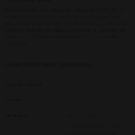
COLOR FREE LINING
Notre nouvelle doublure en polyester (PET) 100 %
recyclé est « sans couleur ». Nous ne gaspillons
plus d’eau pour teindre nos doublures. La doublure
blanche permet de mieux organiser le contenu de
votre sac et d’y trouver facilement ce que vous
cherchez.
CARACTÉRISTIQUES TECHNIQUES
Capacité raquette
2
Volume
35 l
Dimensions
49 x 26 x 30 cm
1 compartiment principal,
divisé en deux espaces