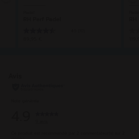
Padel
Pade
RH Perf Padel
RH 
4.5
(10)
4.5
0.0
89,95 €
119,
sur
sur
5
5
étoiles.
étoi
10
avis