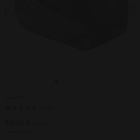
Previous
Ne
Court S
4.9
(9)
Lire
9
avis.
64,95 €
TVA incl.
Lien
sur
Retour gratuit
la