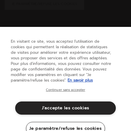
JE PARAMÈTRE/REFUSE LES COOKIES
AIDE
En visitant ce site, vous acceptez l'utilisation de
cookies qui permettent la réalisation de statistiques
BESOIN D'AIDE ?
de visites pour améliorer votre expérience utilisateur,
vous proposer des services et des offres adaptées.
Pour plus d'informations, vous pouvez consulter notre
page de confidentialité des données. Vous pouvez
A PROPOS
modifier vos paramètres en cliquant sur "Je
paramètre/refuse les cookies".
En savoir plus
France
(français)
Continuer sans accepter
J'accepte les cookies
Conditions générales
Politique de Confidentialité
Mentions Légales
Cookies
Je paramètre/refuse les cookies