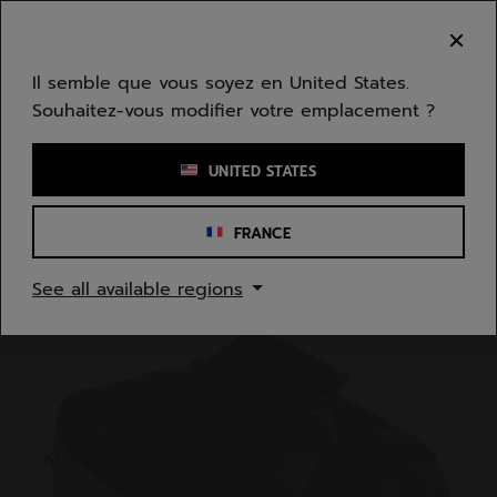
Passer au contenu principal
Passer au pied de page
Bienvenue ! Désolé, nous ne livrons pas dans
votre zone.
Il semble que vous soyez en United States.
Souhaitez-vous modifier votre emplacement ?
Saisir un mot clé ou un numéro d'article
UNITED STATES
FRANCE
Accueil
/
Padel
/
Sacs
See all available regions