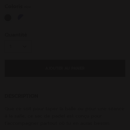
même
page.
Coloris
Noir
selected
Quantité
AJOUTER AU PANIER
DESCRIPTION
Que ce soit pour taper la balle ou pour une séance
à la salle, ce sac de padel est conçu pour
t’accompagner partout où tu en auras besoin.