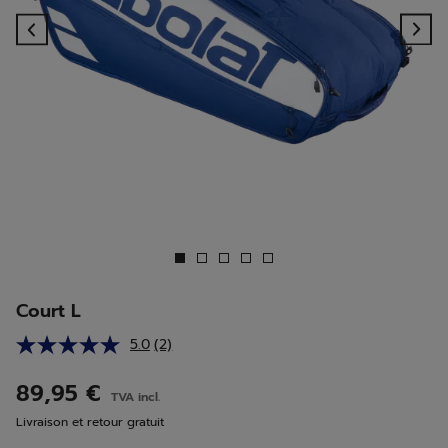
Previous
Ne
Court L
5.0
(2)
Lire
2
avis.
89,95 €
TVA incl.
Lien
sur
Livraison et retour gratuit
la