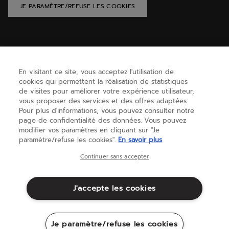
JE PARAMÈTRE/REFUSE LES COOKIES
AIDE
En visitant ce site, vous acceptez l'utilisation de
cookies qui permettent la réalisation de statistiques
BESOIN D'AIDE ?
de visites pour améliorer votre expérience utilisateur,
vous proposer des services et des offres adaptées.
Pour plus d'informations, vous pouvez consulter notre
page de confidentialité des données. Vous pouvez
A PROPOS
modifier vos paramètres en cliquant sur "Je
paramètre/refuse les cookies".
En savoir plus
France
(français)
Continuer sans accepter
J'accepte les cookies
Conditions générales
Politique de Confidentialité
Mentions Légales
Cookies
Je paramètre/refuse les cookies