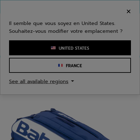
Passer au contenu principal
Passer au pied de page
Bienvenue ! Désolé, nous ne livrons pas dans
votre zone.
Il semble que vous soyez en United States.
Souhaitez-vous modifier votre emplacement ?
Saisir un mot clé ou un numéro d'article
UNITED STATES
FRANCE
Accueil
/
Tennis
/
Sacs
See all available regions