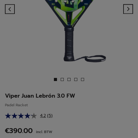
Previous
Ne
Viper Juan Lebrón 3.0 FW
Padel Racket
4.2
(5)
Lees
5
beoordelingen.
€390.00
incl. BTW
Dezelfde
paginalink.