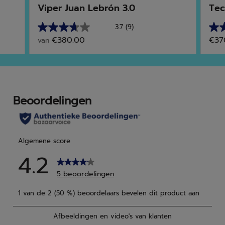
Viper Juan Lebrón 3.0
Tec
3.7
(9)
3.7
3.5
€380.00
€37
van
van
van
de
de
5
5
sterren.
ster
9
2
beoordelingen
beo