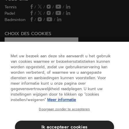
Tennis
/
/
/
/
Padel
/
/
/
/
Badminton
/
/
/
CHOIX DES COOKIES
Ik stel cookies in/Ik weiger cookies
Met uw bezoek aan deze site aanvaardt u het gebruik
van cookies waarmee er bezoekersstatistieken kunnen
worden opgesteld, zodat uw gebruikerservaring kan
HELP
worden verbeterd, of waarmee we u aangepaste
diensten en aanbiedingen kunnen voorstellen. Voor
meer informatie kunt u onze pagina over
gegevensvertrouwelijkheid raadplegen. U kunt uw
OVER ONS
instellingen wijzigen door te klikken op "cookies
instellen/weigeren"
Meer informatie
België
(nederlands)
Doorgaan zonder te accepteren
Ik accepteer cookies