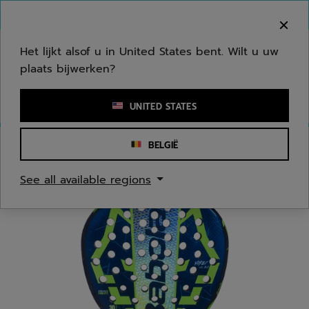
Naar hoofdinhoud gaan
Naar de footer gaan
Welkom! Houd er rekening mee dat we niet
verzenden naar uw regio.
Het lijkt alsof u in United States bent. Wilt u uw
plaats bijwerken?
Een zoekwoord of een artikelnummer invoeren
UNITED STATES
BELGIË
Homepage
/
Padel
/
Padel Rackets
See all available regions