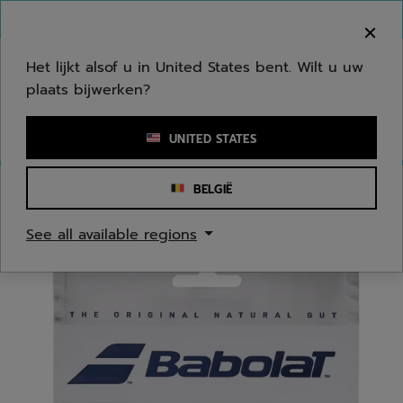
Naar hoofdinhoud gaan
Naar de footer gaan
Welkom! Houd er rekening mee dat we niet
verzenden naar uw regio.
Het lijkt alsof u in United States bent. Wilt u uw
plaats bijwerken?
Een zoekwoord of een artikelnummer invoeren
UNITED STATES
BELGIË
Homepage
/
Tennis
/
Tennis snaren
See all available regions