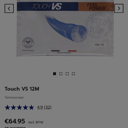
Previous
Ne
Touch VS 12M
Tennissnaar
4.9
(32)
Lees
32
beoordelingen.
€64.95
incl. BTW
Dezelfde
paginalink.