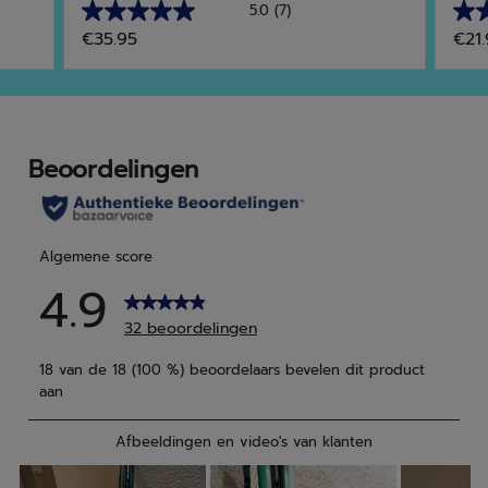
5.0
(7)
5.0
4.8
€35.95
€21.
van
van
de
de
5
5
sterren.
ster
7
5
beoordelingen
beo