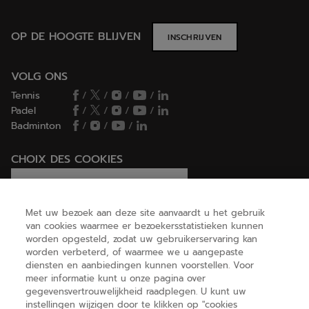
OP DE HOOGTE BLIJVEN
INSCHRIJVEN
VOLG ONS
Tennis
/
/
/
/
Padel
/
/
/
/
Badminton
/
/
/
CHOIX DES COOKIES
Ik stel cookies in/Ik weiger cookies
Met uw bezoek aan deze site aanvaardt u het gebruik
van cookies waarmee er bezoekersstatistieken kunnen
worden opgesteld, zodat uw gebruikerservaring kan
HELP
worden verbeterd, of waarmee we u aangepaste
diensten en aanbiedingen kunnen voorstellen. Voor
meer informatie kunt u onze pagina over
gegevensvertrouwelijkheid raadplegen. U kunt uw
OVER ONS
instellingen wijzigen door te klikken op "cookies