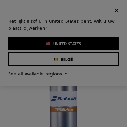
Naar hoofdinhoud gaan
Naar de footer gaan
Welkom! Houd er rekening mee dat we niet
verzenden naar uw regio.
Het lijkt alsof u in United States bent. Wilt u uw
plaats bijwerken?
Een zoekwoord of een artikelnummer invoeren
UNITED STATES
BELGIË
Homepage
/
Tennis
/
Ballen
See all available regions