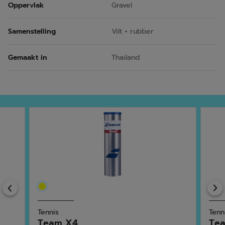
Oppervlak
Gravel
Samenstelling
Vilt + rubber
Gemaakt in
Thailand
Previous
Tennis
Tenn
Team X4
Tea