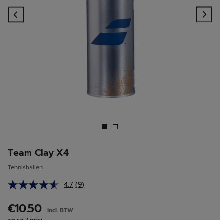
Previous
Ne
Team Clay X4
Tennisballen
4.7
(9)
Lees
9
beoordelingen.
€10.50
incl. BTW
Dezelfde
paginalink.