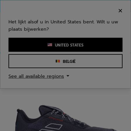
Naar hoofdinhoud gaan
Naar de footer gaan
Welkom! Houd er rekening mee dat we niet
verzenden naar uw regio.
Het lijkt alsof u in United States bent. Wilt u uw
plaats bijwerken?
Een zoekwoord of een artikelnummer invoeren
UNITED STATES
BELGIË
Homepage
/
Tennis
/
Tennis Schoenen
See all available regions