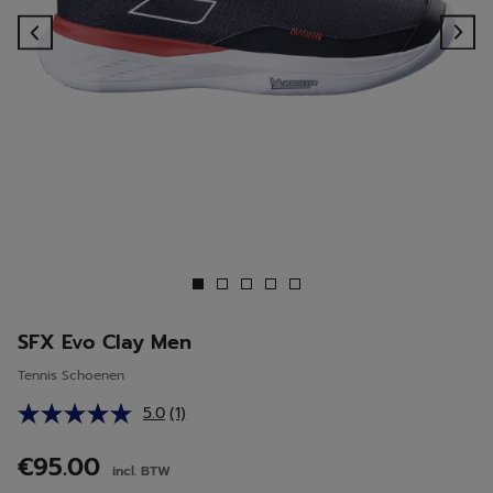
Previous
Ne
SFX Evo Clay Men
Tennis Schoenen
5.0
(1)
Lees
1
beoordeling.
€95.00
incl. BTW
Dezelfde
paginalink.