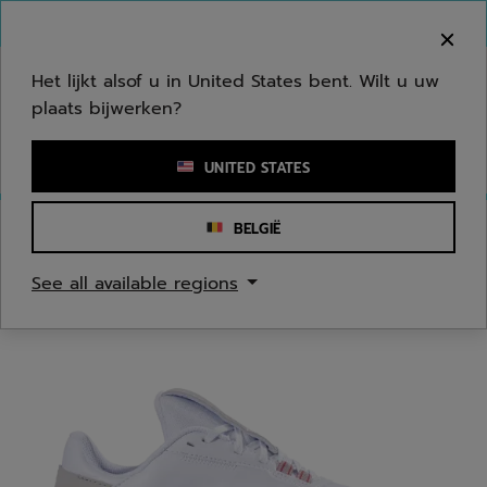
Naar hoofdinhoud gaan
Naar de footer gaan
Welkom! Houd er rekening mee dat we niet
verzenden naar uw regio.
Het lijkt alsof u in United States bent. Wilt u uw
plaats bijwerken?
Een zoekwoord of een artikelnummer invoeren
UNITED STATES
BELGIË
Homepage
/
Tennis
/
Tennis Schoenen
See all available regions