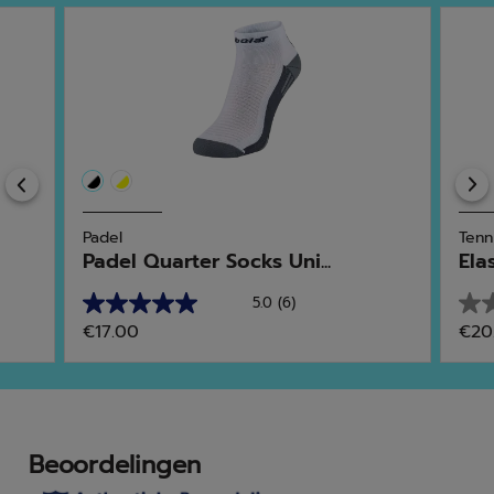
Previous
Padel
Tenn
Padel Quarter Socks Uni...
Ela
5.0
(6)
5.0
0.0
€17.00
€20
van
van
de
de
5
5
sterren.
ster
6
beoordelingen