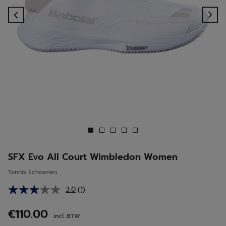
Previous
Ne
SFX Evo All Court Wimbledon Women
Tennis Schoenen
3.0
(1)
Lees
1
beoordeling.
€110.00
incl. BTW
Dezelfde
paginalink.