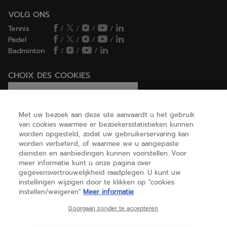
VOLG ONS
Tennis
/
/
/
/
Padel
/
/
/
/
Badminton
/
/
/
CHOIX DES COOKIES
Ik stel cookies in/Ik weiger cookies
Met uw bezoek aan deze site aanvaardt u het gebruik
van cookies waarmee er bezoekersstatistieken kunnen
worden opgesteld, zodat uw gebruikerservaring kan
HELP
worden verbeterd, of waarmee we u aangepaste
diensten en aanbiedingen kunnen voorstellen. Voor
meer informatie kunt u onze pagina over
gegevensvertrouwelijkheid raadplegen. U kunt uw
OVER ONS
instellingen wijzigen door te klikken op "cookies
instellen/weigeren"
Meer informatie
België
(nederlands)
Doorgaan zonder te accepteren