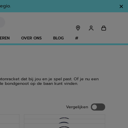
egio.
EREN
OVER ONS
BLOG
#
nracket dat bij jou en je spel past. Of je nu een
ale bondgenoot op de baan kunt vinden.
Vergelijken
Vergelijken
NIEUW