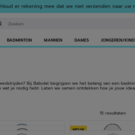
Houd er rekening mee dat we niet verzenden naar uw r
n zoekwoord of een artikelnummer invoeren
BADMINTON
MANNEN
DAMES
JONGEREN/KIND
edstrijden? Bij Babolat begrijpen we het belang van een badminto
n wat je nodig hebt. Laten we samen ontdekken hoe je jouw ide
VIND EEN RACKET
15 resultaten
Vind een racket
NIEUW