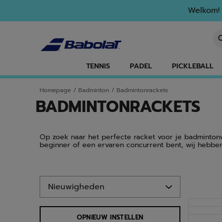
Naar hoofdinhoud gaan
Naar de footer gaan
Ga naar producten
Welkom! 
Ee
TENNIS
PADEL
PICKLEBALL
Homepage
/
Badminton
/
Badmintonrackets
BADMINTONRACKETS
Op zoek naar het perfecte racket voor je badmintonw
beginner of een ervaren concurrent bent, wij hebbe
Ga naar producten
NIEUW
OPNIEUW INSTELLEN
NIEUW