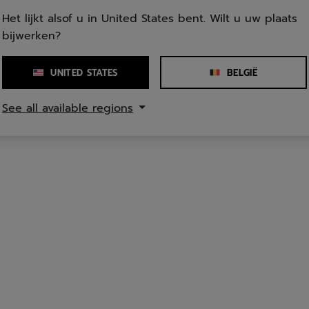
rackets voor beginnende/junior spelers bevatten meer een mix tu
Het lijkt alsof u in United States bent. Wilt u uw plaats
 dan staal, sterk en roest niet. Staal daarentegen is een vrij zw
bijwerken?
eid voornamelijk in junior rackets stelen.
 ook titanium vinden (een zeer resistent materiaal, zwaarder da
en en meer spanning mogelijk te maken bij het snaren), SMAC (ee
UNITED STATES
BELGIË
n te verminderen) en hout (Balsa of Paulownia hout) aanwezig in he
See all available regions
ang van het gewicht van een badmintonracket
nschap is fundamenteel voor correct badminton spelen. Badmint
illende categorieën op basis van hun gewicht, dat vaak in gramm
rackets (74 tot 83 g) bieden meer wendbaarheid en worden vaak 
actietijd en gemakkelijke manoeuvreerbaarheid. Ze worden voora
eid cruciaal zijn. Over het algemeen, wanneer we beginnen, gev
rantie.
 rackets (84 tot 89 g) worden vaak gekozen vanwege hun krachtpot
e. Deze rackets zijn beter geschikt voor spelers die de nadruk l
, waar het vermogen om krachtige slagen te produceren een doo
langrijk op te merken dat de keuze van het racketgewicht ook af
peelstijl en fysiek niveau. Sommige spelers geven de voorkeur aan
or een zwaarder racket om de kracht van hun slagen te vergrote