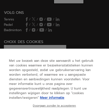
VOLG ONS
Tennis
/
/
/
/
Padel
/
/
/
/
Badminton
/
/
/
CHOIX DES COOKIES
Ik stel cookies in/Ik weiger cookies
Met uw bezoek aan deze site aanvaardt u het gebruik
van cookies waarmee er bezoekersstatistieken kunnen
worden opgesteld, zodat uw gebruikerservaring kan
HELP
worden verbeterd, of waarmee we u aangepaste
diensten en aanbiedingen kunnen voorstellen. Voor
meer informatie kunt u onze pagina over
gegevensvertrouwelijkheid raadplegen. U kunt uw
OVER ONS
instellingen wijzigen door te klikken op "cookies
instellen/weigeren"
Meer informatie
België
(nederlands)
Doorgaan zonder te accepteren