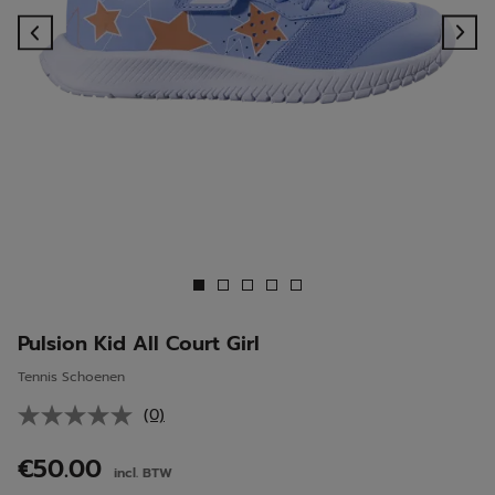
Previous
Ne
Pulsion Kid All Court Girl
Tennis Schoenen
(0)
Geen
scorewaarde.
Dezelfde
€50.00
incl. BTW
paginalink.