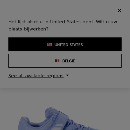
Naar hoofdinhoud gaan
Naar de footer gaan
Welkom! Houd er rekening mee dat we niet
verzenden naar uw regio.
Het lijkt alsof u in United States bent. Wilt u uw
plaats bijwerken?
Een zoekwoord of een artikelnummer invoeren
UNITED STATES
BELGIË
Homepage
/
Tennis
/
Tennis Schoenen
See all available regions