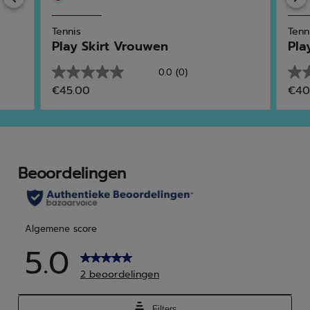
Tennis
Tenn
Play Skirt Vrouwen
Pla
0.0
(0)
0.0
0.0
€45.00
€40
van
van
de
de
5
5
sterren.
ster