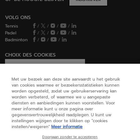
VOLG ONS
Tennis
/
/
/
/
Padel
/
/
/
/
Badminton
/
/
/
CHOIX DES COOKIES
Ik stel cookies in/Ik weiger cookies
Met uw bezoek aan deze site aanvaardt u het gebruik
van cookies waarmee er bezoekersstatistieken kunnen
worden opgesteld, zodat uw gebruikerservaring kan
HELP
worden verbeterd, of waarmee we u aangepaste
diensten en aanbiedingen kunnen voorstellen. Voor
meer informatie kunt u onze pagina over
gegevensvertrouwelijkheid raadplegen. U kunt uw
OVER ONS
instellingen wijzigen door te klikken op "cookies
instellen/weigeren"
Meer informatie
België
(nederlands)
Doorgaan zonder te accepteren