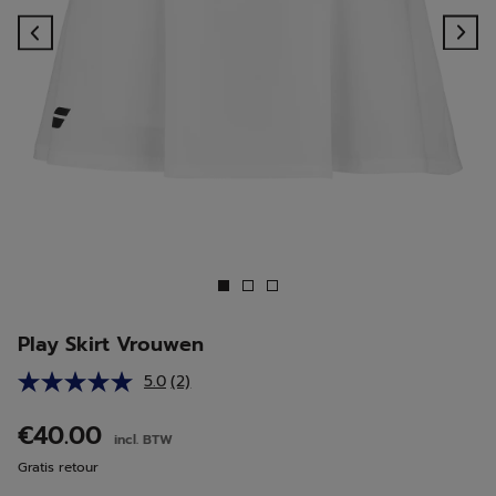
Previous
Ne
Play Skirt Vrouwen
5.0
(2)
Lees
2
beoordelingen.
€40.00
incl. BTW
Dezelfde
paginalink.
Gratis retour