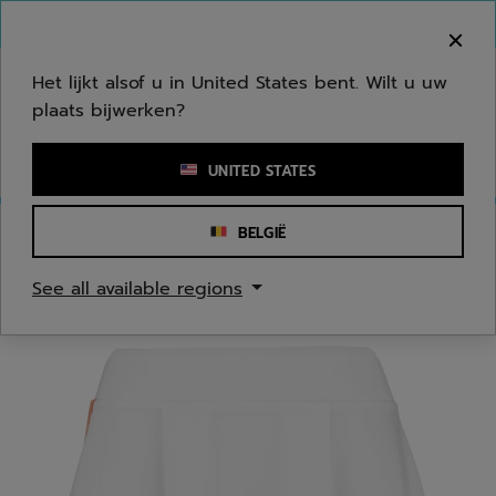
Naar hoofdinhoud gaan
Naar de footer gaan
Welkom! Houd er rekening mee dat we niet
verzenden naar uw regio.
Het lijkt alsof u in United States bent. Wilt u uw
plaats bijwerken?
Een zoekwoord of een artikelnummer invoeren
UNITED STATES
BELGIË
Homepage
/
Dames
/
Kleding
See all available regions