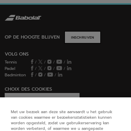
OP DE HOOGTE BLIJVEN
INSCHRIJVEN
VOLG ONS
Tennis
/
/
/
/
Padel
/
/
/
/
Badminton
/
/
/
CHOIX DES COOKIES
Ik stel cookies in/Ik weiger cookies
Met uw bezoek aan deze site aanvaardt u het gebruik
van cookies waarmee er bezoekersstatistieken kunnen
worden opgesteld, zodat uw gebruikerservaring kan
HELP
worden verbeterd, of waarmee we u aangepaste