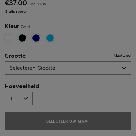
beoordelingen.
€37.00
incl. BTW
Dezelfde
paginalink.
Gratis retour
Kleur
Zwart
selected
Grootte
Maattabel
Hoeveelheid
SELECTEER UW MAAT