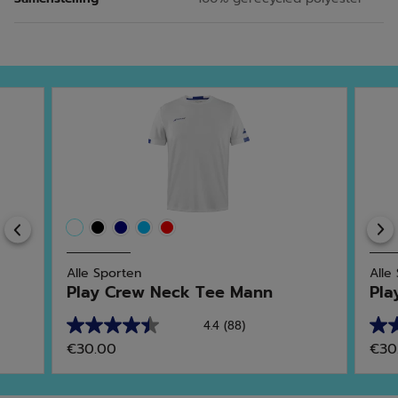
Previous
Alle Sporten
Alle
Play Crew Neck Tee Mann
Pla
4.4
(88)
4.4
4.9
€30.00
€30
van
van
de
de