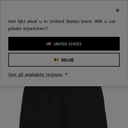
Naar hoofdinhoud gaan
Naar de footer gaan
Welkom! Houd er rekening mee dat we niet
verzenden naar uw regio.
Het lijkt alsof u in United States bent. Wilt u uw
plaats bijwerken?
Een zoekwoord of een artikelnummer invoeren
UNITED STATES
BELGIË
Homepage
/
Mannen
/
Kleding
See all available regions