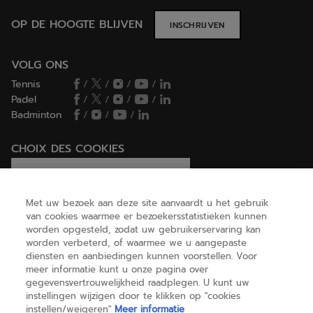
OP DE HOOGTE BLIJVEN
INSCHRIJVEN
VOLG ONS
Tennis
/
/
/
/
Padel
/
/
/
/
Badminton
/
/
/
CHOIX DES COOKIES
Ik stel cookies in/Ik weiger cookies
Met uw bezoek aan deze site aanvaardt u het gebruik
van cookies waarmee er bezoekersstatistieken kunnen
worden opgesteld, zodat uw gebruikerservaring kan
HELP
worden verbeterd, of waarmee we u aangepaste
diensten en aanbiedingen kunnen voorstellen. Voor
meer informatie kunt u onze pagina over
gegevensvertrouwelijkheid raadplegen. U kunt uw
OVER ONS
instellingen wijzigen door te klikken op "cookies
instellen/weigeren"
Meer informatie