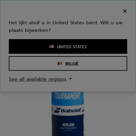
Naar hoofdinhoud gaan
Naar de footer gaan
Welkom! Houd er rekening mee dat we niet
verzenden naar uw regio.
Het lijkt alsof u in United States bent. Wilt u uw
plaats bijwerken?
Een zoekwoord of een artikelnummer invoeren
UNITED STATES
BELGIË
Homepage
/
Badminton
/
Badmintonshuttles
See all available regions