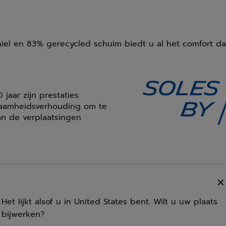
hiel en 83% gerecycled schuim biedt u al het comfort da
 jaar zijn prestaties
zaamheidsverhouding om te
n de verplaatsingen
KPRSX
Een heel dempend EVA-inze
Het lijkt alsof u in United States bent. Wilt u uw plaats
bescherming tegen schokk
bijwerken?