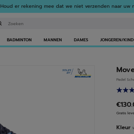
Houd er rekening mee dat we niet verzenden naar uw r
n zoekwoord of een artikelnummer invoeren
BADMINTON
MANNEN
DAMES
JONGEREN/KIND
Move
Padel Sc
€130
Gratis lev
Kleur