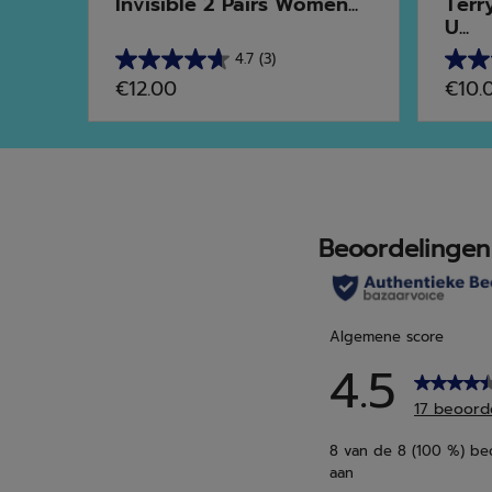
Invisible 2 Pairs Women...
Terr
U...
4.7
(3)
4.7
4.7
€12.00
€10.
van
van
de
de
5
5
sterren.
sterr
3
7
beoordelingen
beoo