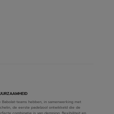
UURZAAMHEID
 Babolat-teams hebben, in samenwerking met
chelin, de eerste padelzool ontwikkeld die de
rfecte combinatie is van demping, flexibiliteit en