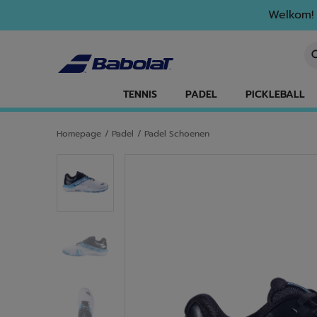
Naar hoofdinhoud gaan
Naar de footer gaan
Welkom! 
Ee
TENNIS
PADEL
PICKLEBALL
Homepage
/
Padel
/
Padel Schoenen