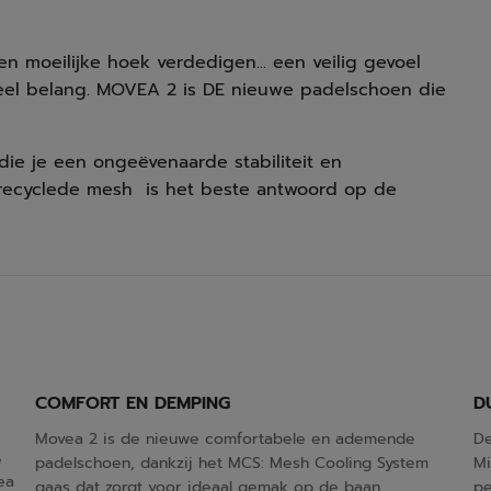
n moeilijke hoek verdedigen... een veilig gevoel
eel belang. MOVEA 2 is DE nieuwe padelschoen die
die je een ongeëvenaarde stabiliteit en
ecyclede mesh is het beste antwoord op de
COMFORT EN DEMPING
D
Movea 2 is de nieuwe comfortabele en ademende
De
e
padelschoen, dankzij het MCS: Mesh Cooling System
Mi
ea
gaas dat zorgt voor ideaal gemak op de baan.
pe