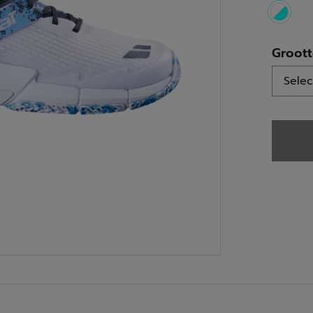
select
Groot