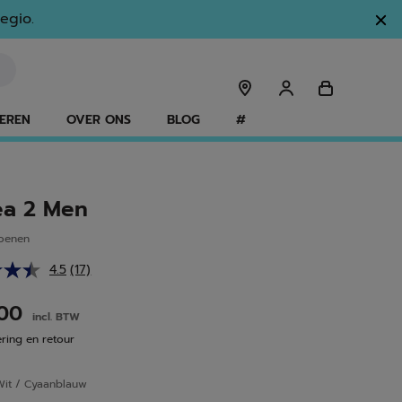
egio.
EREN
OVER ONS
BLOG
#
a 2 Men
hoenen
4.5
(17)
Lees
17
beoordelingen.
.00
incl. BTW
Dezelfde
paginalink.
ering en retour
Wit / Cyaanblauw