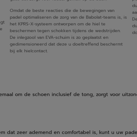
du
Omdat de beste reacties die de bewegingen van
aa
padel optimaliseren de zorg van de Babolat-teams is, is
De
egt
het KPRS-X-systeem ontworpen om de hiel te
du
de
beschermen tegen schokken tijdens de wedstrijden.
do
De inlegzool van EVA-schuim is zo geplaatst en
gedimensioneerd dat deze u doeltreffend beschermt
bij elk hielcontact.
aal om de schoen inclusief de tong, zorgt voor uitzonder
em dat zeer ademend en comfortabel is, kunt u uw pade