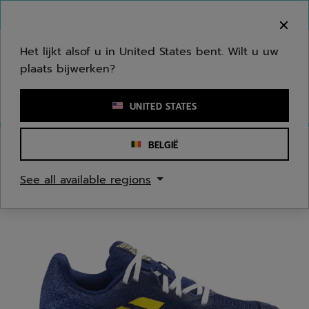
Naar hoofdinhoud gaan
Naar de footer gaan
Welkom! Houd er rekening mee dat we niet
verzenden naar uw regio.
Het lijkt alsof u in United States bent. Wilt u uw
plaats bijwerken?
Een zoekwoord of een artikelnummer invoeren
UNITED STATES
BELGIË
Homepage
/
Tennis
/
Tennis Schoenen
See all available regions