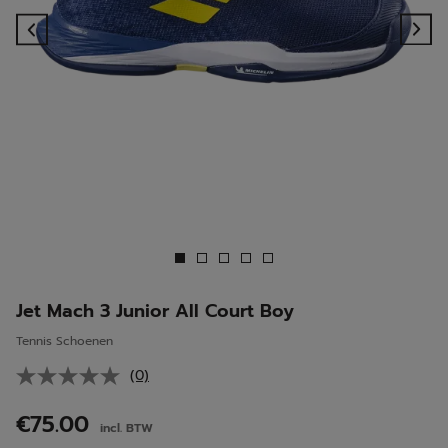
Previous
Ne
Jet Mach 3 Junior All Court Boy
Tennis Schoenen
(0)
Geen
scorewaarde.
Dezelfde
€75.00
incl. BTW
paginalink.