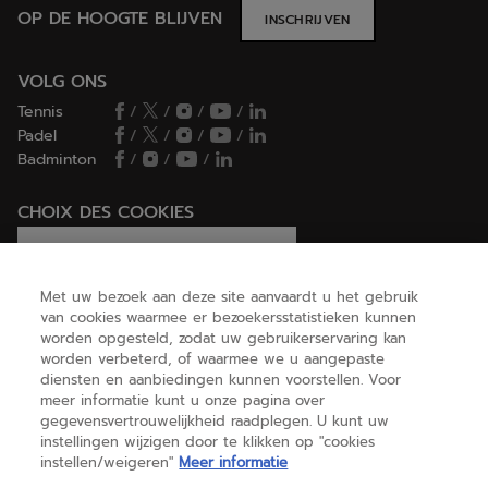
OP DE HOOGTE BLIJVEN
INSCHRIJVEN
VOLG ONS
Tennis
/
/
/
/
Padel
/
/
/
/
Badminton
/
/
/
CHOIX DES COOKIES
Ik stel cookies in/Ik weiger cookies
Met uw bezoek aan deze site aanvaardt u het gebruik
van cookies waarmee er bezoekersstatistieken kunnen
worden opgesteld, zodat uw gebruikerservaring kan
HELP
worden verbeterd, of waarmee we u aangepaste
diensten en aanbiedingen kunnen voorstellen. Voor
meer informatie kunt u onze pagina over
gegevensvertrouwelijkheid raadplegen. U kunt uw
OVER ONS
instellingen wijzigen door te klikken op "cookies
instellen/weigeren"
Meer informatie