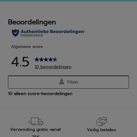
5
5
sterren.
ster
6
beo
Verzending gratis vanaf
Veilig betalen