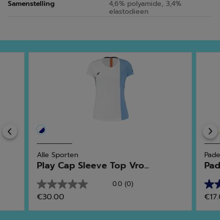
Samenstelling
4,6% polyamide, 3,4%
elastodieen
Previous
Alle Sporten
Pade
Play Cap Sleeve Top Vro...
Pad
0.0
(0)
0.0
5.0
€30.00
€17
van
van
de
de