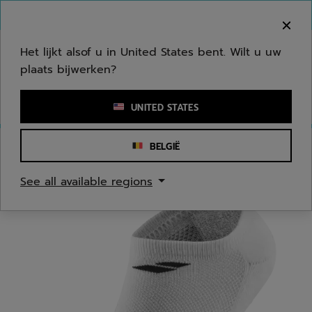
Naar hoofdinhoud gaan
Naar de footer gaan
Welkom! Houd er rekening mee dat we niet
verzenden naar uw regio.
Het lijkt alsof u in United States bent. Wilt u uw
plaats bijwerken?
Een zoekwoord of een artikelnummer invoeren
UNITED STATES
BELGIË
Homepage
/
Mannen
/
Kledingaccessoires
See all available regions