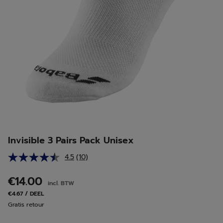
Invisible 3 Pairs Pack Unisex
4.5
(10)
Lees
10
beoordelingen.
€14.00
incl. BTW
Dezelfde
paginalink.
€4.67 / DEEL
Gratis retour