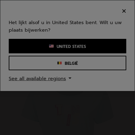
Naar hoofdinhoud gaan
Naar de footer gaan
Welkom! Houd er rekening mee dat we niet
verzenden naar uw regio.
Het lijkt alsof u in United States bent. Wilt u uw
plaats bijwerken?
Een zoekwoord of een artikelnummer invoeren
UNITED STATES
BELGIË
Homepage
/
Dames
/
Kleding
See all available regions