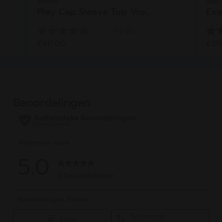
Tennis
Alle
Play Cap Sleeve Top Vro...
Exe
0.0
(0)
0.0
4.8
€40.00
€25
van
van
de
de
5
5
sterren.
ster
6
beo