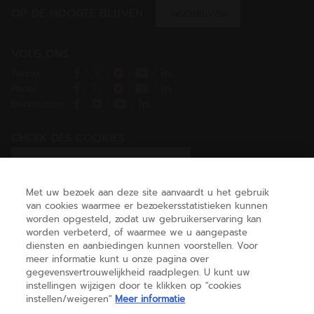
OP DE HOOGTE BLIJVEN
INSCHRIJVEN
VOLG ONS
Tennis
/
/
/
/
Padel
/
/
/
/
Badminton
/
/
/
CHOIX DES COOKIES
Ik stel cookies in/Ik weiger cookies
Met uw bezoek aan deze site aanvaardt u het gebruik
van cookies waarmee er bezoekersstatistieken kunnen
worden opgesteld, zodat uw gebruikerservaring kan
HELP
worden verbeterd, of waarmee we u aangepaste
diensten en aanbiedingen kunnen voorstellen. Voor
meer informatie kunt u onze pagina over
gegevensvertrouwelijkheid raadplegen. U kunt uw
OVER ONS
instellingen wijzigen door te klikken op "cookies
instellen/weigeren"
Meer informatie