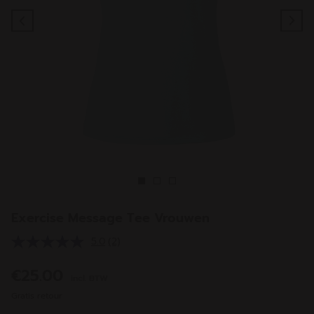
Previous
Ne
Exercise Message Tee Vrouwen
5.0
(2)
Lees
2
beoordelingen.
€25.00
incl. BTW
Dezelfde
paginalink.
Gratis retour