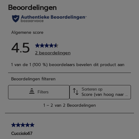
3
beoordelingen