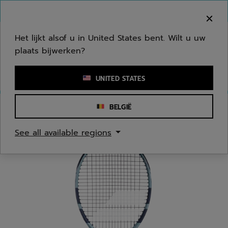
Naar hoofdinhoud gaan
Naar de footer gaan
Welkom! Houd er rekening mee dat we niet
verzenden naar uw regio.
Het lijkt alsof u in United States bent. Wilt u uw
plaats bijwerken?
Een zoekwoord of een artikelnummer invoeren
UNITED STATES
BELGIË
Homepage
/
Tennis
/
Tennisrackets
See all available regions