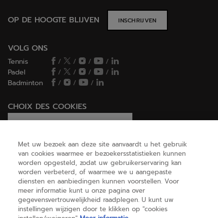
OP DE HOOGTE BLIJVEN
INSCHRIJVEN
VOLG ONS
Tennis
/
/
/
/
Padel
/
/
/
/
Badminton
/
/
/
CHOIX DES COOKIES
Ik stel cookies in/Ik weiger cookies
Met uw bezoek aan deze site aanvaardt u het gebruik
van cookies waarmee er bezoekersstatistieken kunnen
worden opgesteld, zodat uw gebruikerservaring kan
HELP
worden verbeterd, of waarmee we u aangepaste
diensten en aanbiedingen kunnen voorstellen. Voor
meer informatie kunt u onze pagina over
gegevensvertrouwelijkheid raadplegen. U kunt uw
OVER ONS
instellingen wijzigen door te klikken op "cookies