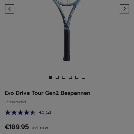
Previous
Ne
Evo Drive Tour Gen2 Bespannen
Tennisracket
4.5
(2)
Lees
2
beoordelingen.
€189.95
incl. BTW
Dezelfde
paginalink.