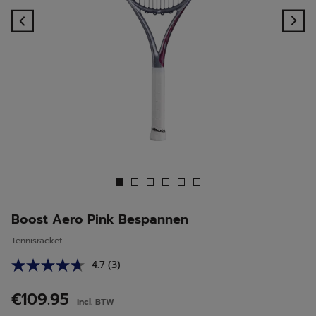
Previous
Ne
Boost Aero Pink Bespannen
Tennisracket
4.7
(3)
Lees
3
beoordelingen.
€109.95
incl. BTW
Dezelfde
paginalink.