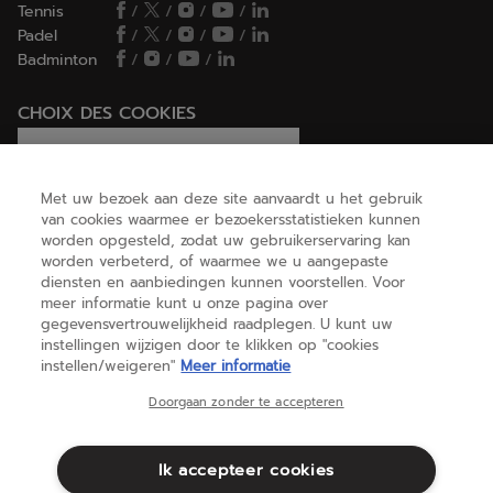
Tennis
/
/
/
/
Padel
/
/
/
/
Badminton
/
/
/
CHOIX DES COOKIES
Ik stel cookies in/Ik weiger cookies
Met uw bezoek aan deze site aanvaardt u het gebruik
van cookies waarmee er bezoekersstatistieken kunnen
worden opgesteld, zodat uw gebruikerservaring kan
HELP
worden verbeterd, of waarmee we u aangepaste
diensten en aanbiedingen kunnen voorstellen. Voor
meer informatie kunt u onze pagina over
gegevensvertrouwelijkheid raadplegen. U kunt uw
OVER ONS
instellingen wijzigen door te klikken op "cookies
instellen/weigeren"
Meer informatie
België
(nederlands)
Doorgaan zonder te accepteren
Ik accepteer cookies