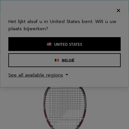
Naar hoofdinhoud gaan
Naar de footer gaan
Welkom! Houd er rekening mee dat we niet
verzenden naar uw regio.
Het lijkt alsof u in United States bent. Wilt u uw
plaats bijwerken?
Een zoekwoord of een artikelnummer invoeren
UNITED STATES
BELGIË
Homepage
/
Tennis
/
Tennisrackets
See all available regions