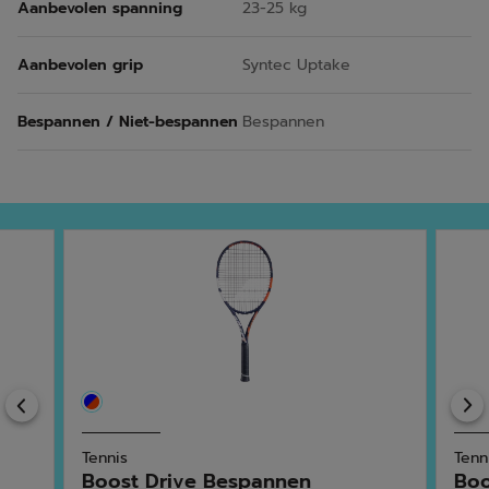
Aanbevolen spanning
23-25 kg
Aanbevolen grip
Syntec Uptake
Bespannen / Niet-bespannen
Bespannen
Previous
Tennis
Tenn
Boost Drive Bespannen
Boo