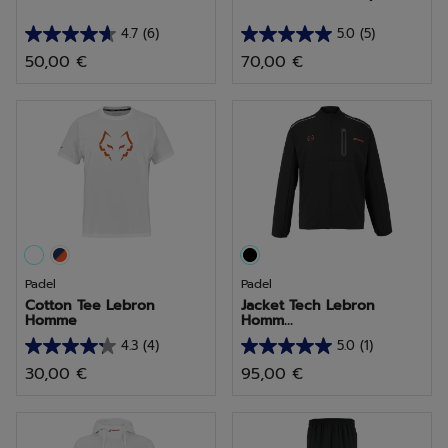
4.7
(6)
5.0
(5)
4.7
5.0
50,00 €
70,00 €
sur
sur
5
5
étoiles.
étoiles.
6
5
avis
avis
Padel
Padel
Cotton Tee Lebron
Jacket Tech Lebron
Homme
Homm...
4.3
(4)
5.0
(1)
4.3
5.0
30,00 €
95,00 €
sur
sur
5
5
étoiles.
étoiles.