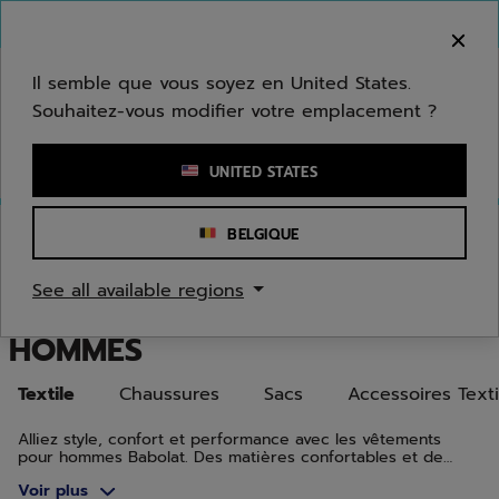
Passer au contenu principal
Passer au pied de page
Aller aux produits
Bienvenue ! Désolé, nous ne livrons pas dans
votre zone.
Il semble que vous soyez en United States.
Souhaitez-vous modifier votre emplacement ?
Saisir un mot clé ou un numéro d'article
UNITED STATES
Accueil
/
Hommes
/
Textile
BELGIQUE
VÊTEMENTS DE TENNIS,
See all available regions
BADMINTON ET PADEL POUR
HOMMES
Textile
Chaussures
Sacs
Accessoires Texti
Alliez style, confort et performance avec les vêtements
pour hommes Babolat. Des matières confortables et de
beaux designs qui allient style et performances, sur les
Voir plus
courts comme en dehors.