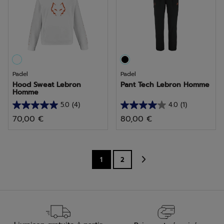
4
1
avis
avis
Padel
Padel
Hood Sweat Lebron
Pant Tech Lebron Homme
Homme
5.0
(4)
4.0
(1)
5.0
4.0
70,00 €
80,00 €
sur
sur
5
5
étoiles.
étoiles.
4
1
1
2
avis
avis