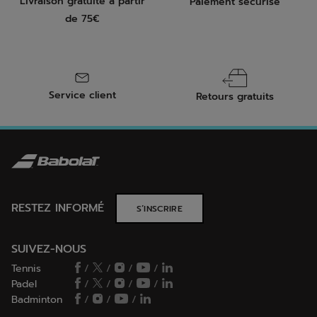
Livraison gratuite à partir
Paiement sécurisé
de 75€
Service client
Retours gratuits
RESTEZ INFORMÉ
S’INSCRIRE
SUIVEZ-NOUS
Tennis
/
/
/
/
Padel
/
/
/
/
Badminton
/
/
/