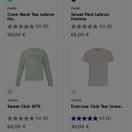
Padel
Padel
Crew Neck Tee Lebron
Sweat Pant Lebron
Ho...
Homme
0.0
(0)
0.0
(0)
0.0
0.0
50,00 €
65,00 €
sur
sur
5
5
étoiles.
étoiles.
Tennis
Tennis
Sweat Club 1875
Exercise Club Tee Unise...
0.0
(0)
5.0
(2)
0.0
5.0
60,00 €
30,00 €
sur
sur