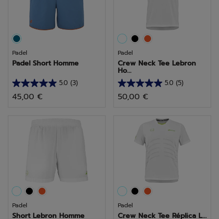
Padel
Padel
Padel Short Homme
Crew Neck Tee Lebron
Ho...
5.0
(3)
5.0
(5)
5.0
5.0
45,00 €
50,00 €
sur
sur
5
5
étoiles.
étoiles.
3
5
avis
avis
Padel
Padel
Short Lebron Homme
Crew Neck Tee Réplica L...