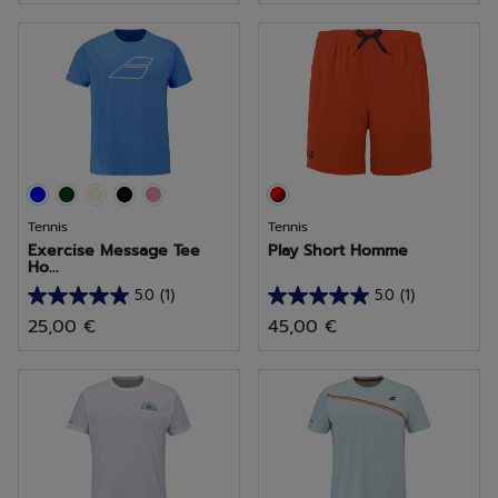
5
5
étoiles.
étoiles.
2
avis
Tennis
Tennis
Exercise Message Tee
Play Short Homme
Ho...
5.0
(1)
5.0
(1)
5.0
5.0
25,00 €
45,00 €
sur
sur
5
5
étoiles.
étoiles.
1
1
avis
avis