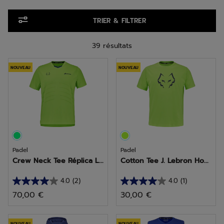
Aller aux produits
TRIER & FILTRER
39 résultats
NOUVEAU
NOUVEAU
Padel
Padel
Crew Neck Tee Réplica L...
Cotton Tee J. Lebron Ho...
4.0
(2)
4.0
(1)
4.0
4.0
70,00 €
30,00 €
sur
sur
5
5
NOUVEAU
NOUVEAU