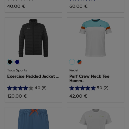
0.0
5.0
40,00 €
60,00 €
sur
sur
5
5
étoiles.
étoiles.
1
avis
Tous Sports
Padel
Exercise Padded Jacket ...
Perf Crew Neck Tee
Homm...
4.0
(8)
5.0
(2)
4.0
5.0
120,00 €
42,00 €
sur
sur
5
5
étoiles.
étoiles.
8
2
avis
avis