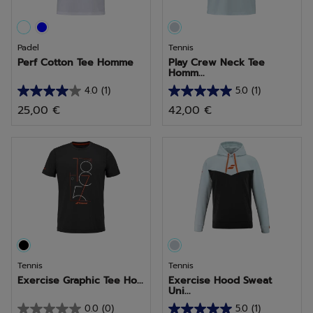
Padel
Tennis
Perf Cotton Tee Homme
Play Crew Neck Tee
Homm...
4.0
(1)
5.0
(1)
4.0
5.0
25,00 €
42,00 €
sur
sur
5
5
étoiles.
étoiles.
1
1
avis
avis
Tennis
Tennis
Exercise Graphic Tee Ho...
Exercise Hood Sweat
Uni...
0.0
(0)
5.0
(1)