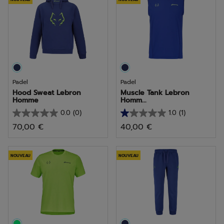
étoiles.
étoiles.
2
1
avis
avis
Padel
Padel
Hood Sweat Lebron
Muscle Tank Lebron
Homme
Homm...
0.0
(0)
1.0
(1)
0.0
1.0
70,00 €
40,00 €
sur
sur
5
5
étoiles.
étoiles.
NOUVEAU
NOUVEAU
1
avis