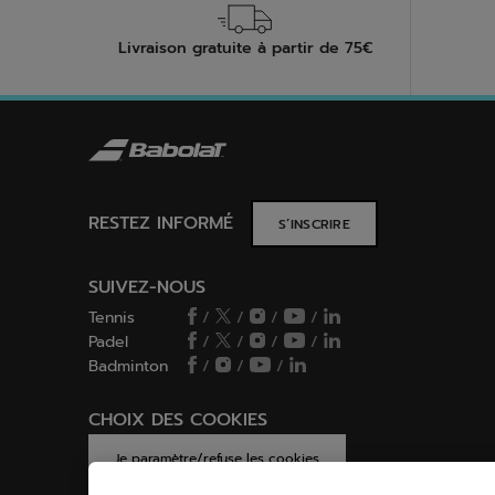
Livraison gratuite à partir de 75€
RESTEZ INFORMÉ
S’INSCRIRE
SUIVEZ-NOUS
Tennis
/
/
/
/
Padel
/
/
/
/
Badminton
/
/
/
CHOIX DES COOKIES
Je paramètre/refuse les cookies