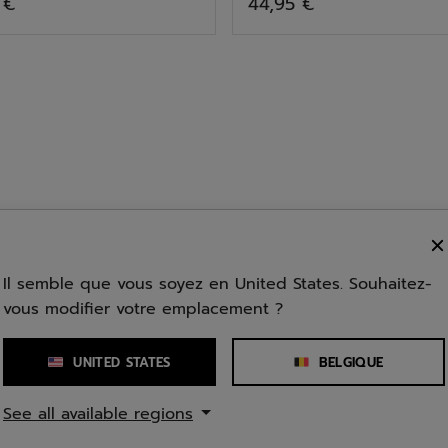
 €
44,95 €
5
6
sur
.
étoiles.
5
1
.
étoiles.
avis
5
2
.
étoiles.
avis
.
étoiles.
avis
9
avis
Il semble que vous soyez en United States. Souhaitez-
vous modifier votre emplacement ?
UNITED STATES
BELGIQUE
See all available regions