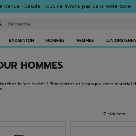
envenue ! Désolé, nous ne livrons pas dans votre zone.
isir un mot clé ou un numéro d'article
BADMINTON
HOMMES
FEMMES
JUNIORS/ENF
POUR HOMMES
cherchez le sac parfait ? Transportez et protégez votre matériel
s.
17 résultats
NOUVEAU