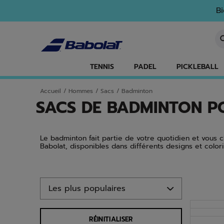
Passer au contenu principal
Passer au pied de page
Aller aux produits
Bi
Sa
TENNIS
PADEL
PICKLEBALL
Accueil
/
Hommes
/
Sacs
/
Badminton
SACS DE BADMINTON 
Le badminton fait partie de votre quotidien et vous 
Babolat, disponibles dans différents designs et colori
Aller aux produits
RÉINITIALISER