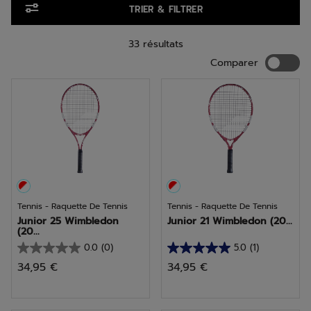
capacités physiques de chacun pour progresser tout en
TRIER & FILTRER
s’amusant. Avec une raquette tennis enfant Babolat, vous
donnez la chance à votre futur(e) champion(ne) de
maximiser son potentiel et d’exceller sur le court !
33 résultats
Compar
Comparer
Tennis - Raquette De Tennis
Tennis - Raquette De Tennis
Junior 25 Wimbledon
Junior 21 Wimbledon (20...
(20...
0.0
(0)
5.0
(1)
0.0
5.0
34,95 €
34,95 €
sur
sur
5
5
étoiles.
étoiles.