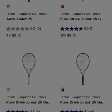
Tennis - Raquette De Tennis
Tennis - Raquette De Tennis
Aero Junior 25
Pure Strike Junior 26 G...
0.0
(0)
5.0
(1)
0.0
5.0
74,95 €
119,95 €
sur
sur
5
5
étoiles.
étoiles.
1
avis
Tennis - Raquette De Tennis
Tennis - Raquette De Tennis
Pure Drive Junior 26 Ge...
Pure Drive Junior 26 Ge...
4.3
(6)
5.0
(4)