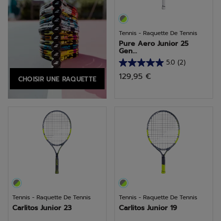
Tennis - Raquette De Tennis
Pure Aero Junior 25
Gen...
5.0
(2)
5.0
129,95 €
CHOISIR UNE RAQUETTE
sur
5
étoiles.
2
avis
Tennis - Raquette De Tennis
Tennis - Raquette De Tennis
Carlitos Junior 23
Carlitos Junior 19