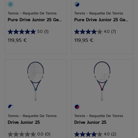
Tennis - Raquette De Tennis
Tennis - Raquette De Tennis
Pure Drive Junior 25 Ge...
Pure Drive Junior 25 Ge...
5.0
(1)
4.0
(7)
5.0
4.0
119,95 €
119,95 €
sur
sur
5
5
étoiles.
étoiles.
1
7
avis
avis
Tennis - Raquette De Tennis
Tennis - Raquette De Tennis
Drive Junior 25
Drive Junior 25
0.0
(0)
4.0
(2)
0.0
4.0