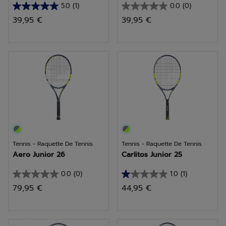
5.0
(1)
0.0
(0)
5.0
0.0
39,95 €
39,95 €
sur
sur
5
5
étoiles.
étoiles.
1
avis
Tennis - Raquette De Tennis
Tennis - Raquette De Tennis
Aero Junior 26
Carlitos Junior 25
0.0
(0)
1.0
(1)
0.0
1.0
79,95 €
44,95 €
sur
sur
5
5
étoiles.
étoiles.