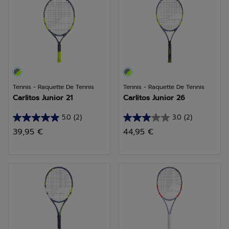
1
avis
Tennis - Raquette De Tennis
Tennis - Raquette De Tennis
Carlitos Junior 21
Carlitos Junior 26
5.0
(2)
3.0
(2)
5.0
3.0
39,95 €
44,95 €
sur
sur
5
5
étoiles.
étoiles.
2
2
avis
avis