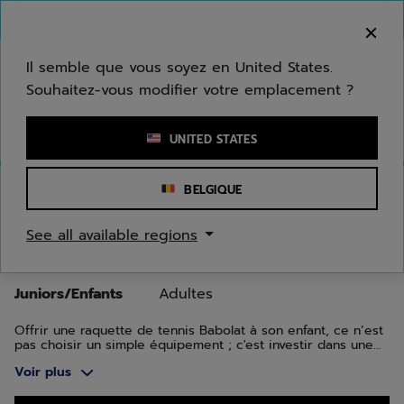
Passer au contenu principal
Passer au pied de page
Aller aux produits
Bienvenue ! Désolé, nous ne livrons pas dans
votre zone.
Il semble que vous soyez en United States.
Souhaitez-vous modifier votre emplacement ?
Saisir un mot clé ou un numéro d'article
UNITED STATES
Accueil
/
Tennis
/
Raquettes
/
Juniors/Enfants
BELGIQUE
RAQUETTES DE TENNIS
See all available regions
JUNIORS ET ENFANTS
Juniors/Enfants
Adultes
Offrir une raquette de tennis Babolat à son enfant, ce n’est
pas choisir un simple équipement ; c'est investir dans une
passion. Babolat se distingue par la qualité de son
Voir plus
innovation et par son engagement pour accompagner les
jeunes joueurs tout au long de leur croissance. Babolat
propose des raquettes adaptées aux niveaux de jeu et aux
Aller aux produits