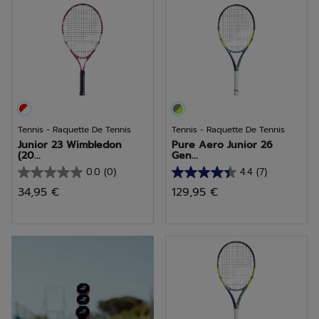
1
avis
Tennis - Raquette De Tennis
Tennis - Raquette De Tennis
Junior 23 Wimbledon
Pure Aero Junior 26
(20...
Gen...
0.0
(0)
4.4
(7)
0.0
4.4
34,95 €
129,95 €
sur
sur
5
5
étoiles.
étoiles.
Choisir une raquette
7
avis