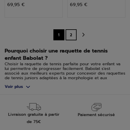
69,95 €
69,95 €
sur
sur
5
5
étoiles.
étoiles.
2
1
2
avis
Pourquoi choisir une raquette de tennis
enfant Babolat ?
Choisir la raquette de tennis parfaite pour votre enfant va
lui permettre de progresser facilement. Babolat s'est
associé aux meilleurs experts pour concevoir des raquettes
de tennis juniors adaptées à la morphologie et aux
capacités des enfants en collaborant avec le Laboratoire
Voir plus
Interuniversitaire de Biologie de la Motricité. Le tennis est
une pratique qui débute dès le plus jeune âge, découvrez
la vaste gamme de raquettes de tennis spécifiquement
conçues pour répondre aux besoins des plus jeunes,
mesurant 90 cm et plus.
Livraison gratuite à partir
Paiement sécurisé
Comment choisir sa raquette de tennis pour
de 75€
son enfant ?
Deux critères sont à prendre en considération dans le