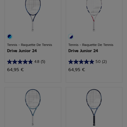
avis
Tennis - Raquette De Tennis
Tennis - Raquette De Tennis
Drive Junior 24
Drive Junior 24
4.8
(5)
5.0
(2)
4.8
5.0
64,95 €
64,95 €
sur
sur
5
5
étoiles.
étoiles.
5
2
avis
avis