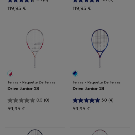
4.3
5.0
119,95 €
119,95 €
sur
sur
5
5
étoiles.
étoiles.
6
4
avis
avis
Tennis - Raquette De Tennis
Tennis - Raquette De Tennis
Drive Junior 23
Drive Junior 23
0.0
(0)
5.0
(4)
0.0
5.0
59,95 €
59,95 €
sur
sur
5
5
étoiles.
étoiles.
4