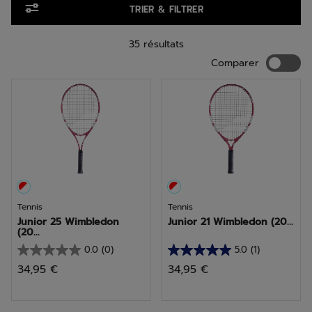
TRIER & FILTRER
35 résultats
Compar
Comparer
Tennis
Tennis
Junior 25 Wimbledon
Junior 21 Wimbledon (20...
(20...
0.0
(0)
5.0
(1)
0.0
5.0
34,95 €
34,95 €
sur
sur
5
5
étoiles.
étoiles.