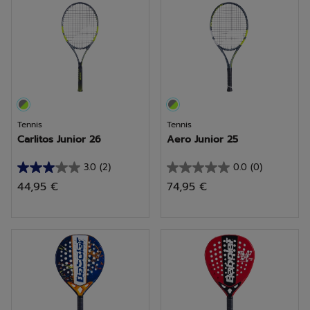
1
2
avis
avis
Tennis
Tennis
Carlitos Junior 26
Aero Junior 25
3.0
(2)
0.0
(0)
3.0
0.0
44,95 €
74,95 €
sur
sur
5
5
étoiles.
étoiles.
2
avis