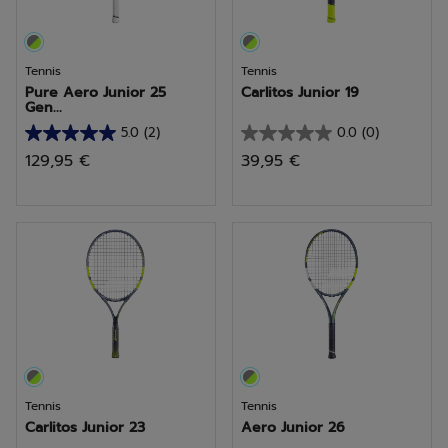
Tennis
Tennis
Pure Aero Junior 25
Carlitos Junior 19
Gen...
5.0
(2)
0.0
(0)
5.0
0.0
129,95 €
39,95 €
sur
sur
5
5
étoiles.
étoiles.
2
avis
Tennis
Tennis
Carlitos Junior 23
Aero Junior 26