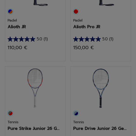
Padel
Padel
Alioth JR
Alioth Pro JR
5.0
(1)
5.0
(1)
5.0
5.0
110,00 €
150,00 €
sur
sur
5
5
étoiles.
étoiles.
1
1
avis
avis
Tennis
Tennis
Pure Strike Junior 26 G...
Pure Drive Junior 26 Ge...