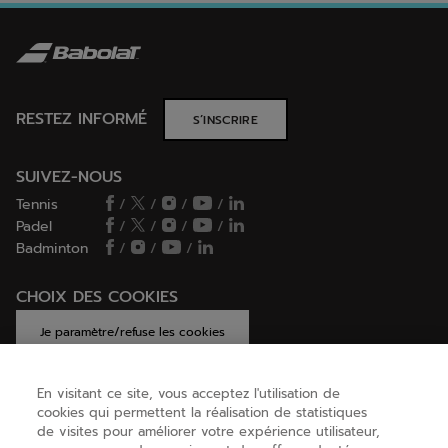
RESTEZ INFORMÉ
S’INSCRIRE
SUIVEZ-NOUS
Tennis
/
/
/
/
Padel
/
/
/
/
Badminton
/
/
/
CHOIX DES COOKIES
Je paramètre/refuse les cookies
En visitant ce site, vous acceptez l'utilisation de
cookies qui permettent la réalisation de statistiques
AIDE
de visites pour améliorer votre expérience utilisateur,