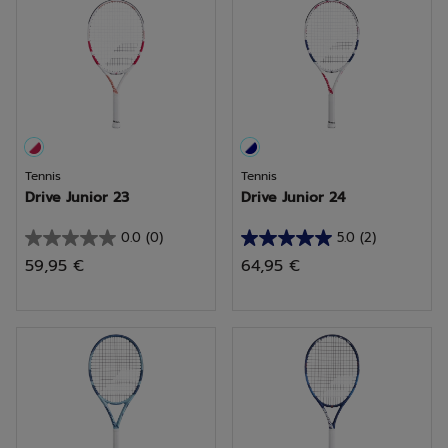
4
6
avis
avis
Tennis
Tennis
Drive Junior 23
Drive Junior 24
0.0
(0)
5.0
(2)
0.0
5.0
59,95 €
64,95 €
sur
sur
5
5
étoiles.
étoiles.
2
avis