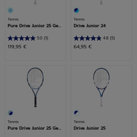
Tennis
Tennis
Pure Drive Junior 25 Ge...
Drive Junior 24
5.0
(1)
4.8
(5)
5.0
4.8
119,95 €
64,95 €
sur
sur
5
5
étoiles.
étoiles.
1
5
avis
avis
Tennis
Tennis
Pure Drive Junior 25 Ge...
Drive Junior 25