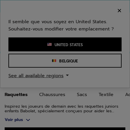
Passer au contenu principal
Passer au pied de page
Aller aux produits
Bienvenue ! Désolé, nous ne livrons pas dans
votre zone.
Il semble que vous soyez en United States.
Souhaitez-vous modifier votre emplacement ?
Saisir un mot clé ou un numéro d'article
UNITED STATES
Accueil
/
Juniors/Enfants
/
Raquettes
BELGIQUE
RAQUETTES JUNIORS ET
See all available regions
ENFANTS
Raquettes
Chaussures
Sacs
Textile
Ac
Inspirez les joueurs de demain avec les raquettes juniors
enfants Babolat, spécialement conçues pour aider les
joueurs de tous âges et tous niveaux à apprendre à jouer
Voir plus
et améliorer leur jeu.
Aller aux produits