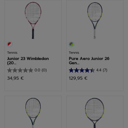
1
avis
Tennis
Tennis
Junior 23 Wimbledon
Pure Aero Junior 26
(20...
Gen...
0.0
(0)
4.4
(7)
0.0
4.4
34,95 €
129,95 €
sur
sur
5
5
étoiles.
étoiles.
7
avis