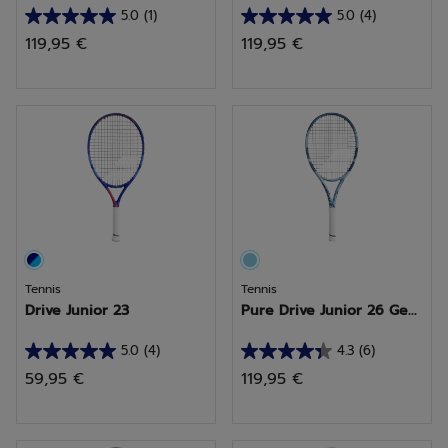
5.0
(1)
5.0
(4)
5.0
5.0
119,95 €
119,95 €
sur
sur
5
5
étoiles.
étoiles.
1
4
avis
avis
Tennis
Tennis
Drive Junior 23
Pure Drive Junior 26 Ge...
5.0
(4)
4.3
(6)
5.0
4.3
59,95 €
119,95 €
sur
sur
5
5
étoiles.
étoiles.