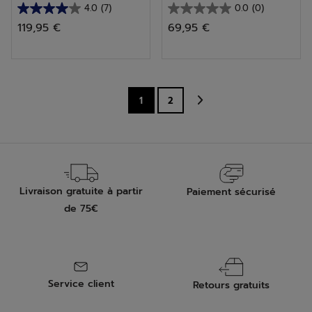
4.0
(7)
0.0
(0)
4.0
0.0
119,95 €
69,95 €
sur
sur
5
5
étoiles.
étoiles.
7
1
2
avis
Livraison gratuite à partir
Paiement sécurisé
de 75€
Service client
Retours gratuits