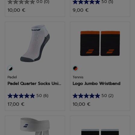
0.0
(0)
5.0
(5)
0.0
5.0
10,00 €
9,00 €
sur
sur
5
5
étoiles.
étoiles.
5
avis
Padel
Tennis
Padel Quarter Socks Uni...
Logo Jumbo Wristband
5.0
(6)
5.0
(2)
5.0
5.0
17,00 €
10,00 €
sur
sur
5
5
étoiles.
étoiles.
6
2