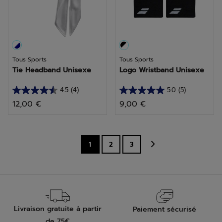
avis
avis
Tous Sports
Tous Sports
Tie Headband Unisexe
Logo Wristband Unisexe
4.5
(4)
5.0
(5)
4.5
5.0
12,00 €
9,00 €
sur
sur
5
5
étoiles.
étoiles.
4
5
1
2
3
avis
avis
Livraison gratuite à partir
Paiement sécurisé
de 75€