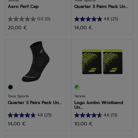
Tennis
Tous Sports
Aero Perf Cap
Quarter 3 Pairs Pack Un...
0.0
(0)
4.8
(25)
0.0
4.8
20,00 €
14,00 €
sur
sur
5
5
étoiles.
étoiles.
25
avis
Tous Sports
Tennis
Quarter 3 Pairs Pack Un...
Logo Jumbo Wristband
Un...
4.8
(25)
4.6
(13)
4.8
4.6
14,00 €
10,00 €
sur
sur
5
5