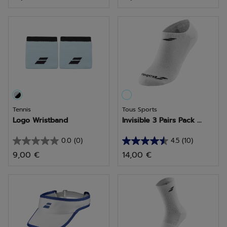
sur
sur
5
5
étoiles.
étoiles.
29
2
avis
avis
Tennis
Tous Sports
Logo Wristband
Invisible 3 Pairs Pack ...
0.0
(0)
4.5
(10)
0.0
4.5
9,00 €
14,00 €
sur
sur
5
5
étoiles.
étoiles.
10
avis