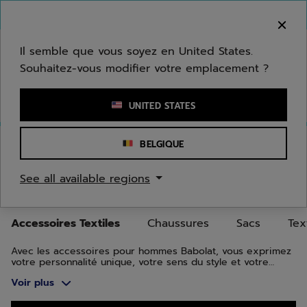
Passer au contenu principal
Passer au pied de page
Aller aux produits
Bienvenue ! Désolé, nous ne livrons pas dans
votre zone.
Il semble que vous soyez en United States.
Souhaitez-vous modifier votre emplacement ?
Saisir un mot clé ou un numéro d'article
UNITED STATES
Accueil
/
Hommes
/
Accessoires Textiles
BELGIQUE
ACCESSOIRES TEXTILES POUR
See all available regions
HOMMES
Accessoires Textiles
Chaussures
Sacs
Tex
Avec les accessoires pour hommes Babolat, vous exprimez
votre personnalité unique, votre sens du style et votre
passion du jeu.
Voir plus
Aller aux produits