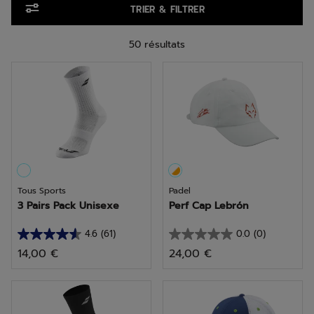
TRIER & FILTRER
50 résultats
Tous Sports
Padel
3 Pairs Pack Unisexe
Perf Cap Lebrón
4.6
(61)
0.0
(0)
4.6
0.0
14,00 €
24,00 €
sur
sur
5
5
étoiles.
étoiles.
61