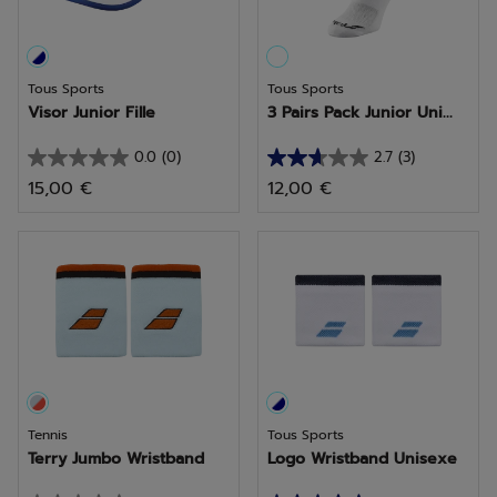
Tous Sports
Tous Sports
Visor Junior Fille
3 Pairs Pack Junior Uni...
0.0
(0)
2.7
(3)
0.0
2.7
15,00 €
12,00 €
sur
sur
5
5
étoiles.
étoiles.
3
avis
Tennis
Tous Sports
Terry Jumbo Wristband
Logo Wristband Unisexe