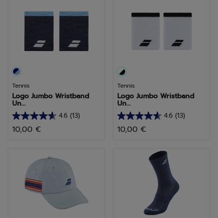
étoiles.
étoiles.
25
13
avis
avis
Tennis
Tennis
Logo Jumbo Wristband
Logo Jumbo Wristband
Un...
Un...
4.6
(13)
4.6
(13)
4.6
4.6
10,00 €
10,00 €
sur
sur
5
5
étoiles.
étoiles.
13
13
avis
avis