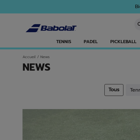
Passer au contenu principal
Passer au pied de page
Bi
Sa
TENNIS
PADEL
PICKLEBALL
Accueil
/
News
NEWS
Tous
Rec
Ten
Tenn