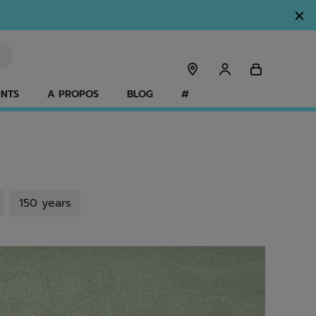
ANTS
A PROPOS
BLOG
#
Recherche
150 years
150 years