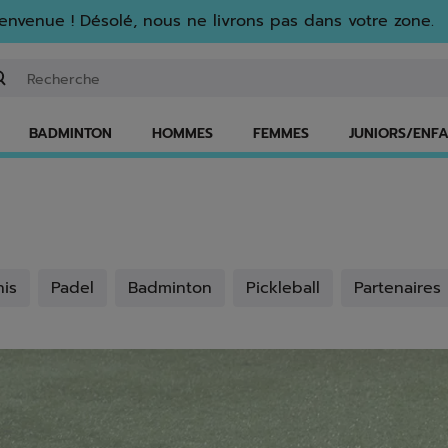
envenue ! Désolé, nous ne livrons pas dans votre zone.
isir un mot clé ou un numéro d'article
BADMINTON
HOMMES
FEMMES
JUNIORS/ENF
herche
Recherche
Recherche
Recherche
Recherche
nis
Padel
Badminton
Pickleball
Partenaires
is
Padel
Badminton
Pickleball
Partenaires