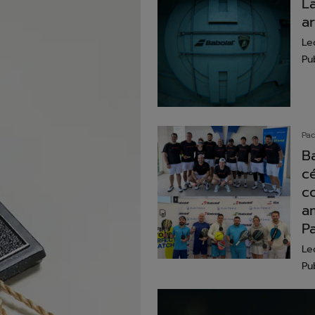
L
ar
Le
Pu
Pad
B
cé
c
a
P
Le
Pu