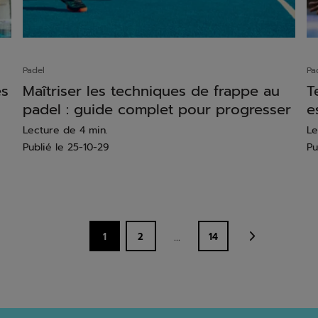
Padel
Pa
es
Maîtriser les techniques de frappe au
T
padel : guide complet pour progresser
e
Lecture de 4 min.
Le
Publié le
25-10-29
Pu
...
1
2
14