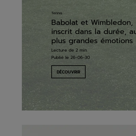
Tennis
Babolat et Wimbledon, 
inscrit dans la durée, 
plus grandes émotions 
Lecture de 2 min.
Publié le
26-06-30
DÉCOUVRIR