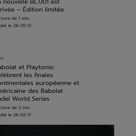
a nouvelle BL.001 est
rivée – Édition limitée
cture de 1 min.
blié le
26-05-13
el
abolat et Playtomic
lèbrent les finales
ontinentales européenne et
méricaine des Babolat
adel World Series
cture de 2 min.
blié le
26-02-17