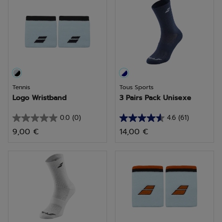
étoiles.
étoiles.
25
avis
Tennis
Tous Sports
Logo Wristband
3 Pairs Pack Unisexe
0.0
(0)
4.6
(61)
0.0
4.6
9,00 €
14,00 €
sur
sur
5
5
étoiles.
étoiles.
61
avis