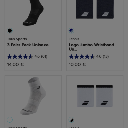
avis
avis
Tous Sports
Tennis
3 Pairs Pack Unisexe
Logo Jumbo Wristband
Un...
4.6
(61)
4.6
(13)
4.6
4.6
14,00 €
10,00 €
sur
sur
5
5
étoiles.
étoiles.
61
13
avis
avis