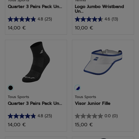
Tous Sports
Tennis
Quarter 3 Pairs Pack Un...
Logo Jumbo Wristband
Un...
4.8
(25)
4.6
(13)
4.8
4.6
14,00 €
10,00 €
sur
sur
5
5
étoiles.
étoiles.
25
13
avis
avis
Tous Sports
Tous Sports
Quarter 3 Pairs Pack Un...
Visor Junior Fille
4.8
(25)
0.0
(0)
4.8
0.0
14,00 €
15,00 €
sur
sur
5
5