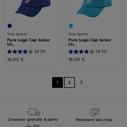
avis
avis
Tous Sports
Tous Sports
Pure Logo Cap Junior
Pure Logo Cap Junior
Un...
Un...
3.8
(9)
3.8
(9)
3.8
3.8
16,00 €
16,00 €
sur
sur
5
5
étoiles.
étoiles.
9
9
1
2
avis
avis
Livraison gratuite à partir
Paiement sécurisé
de 75€