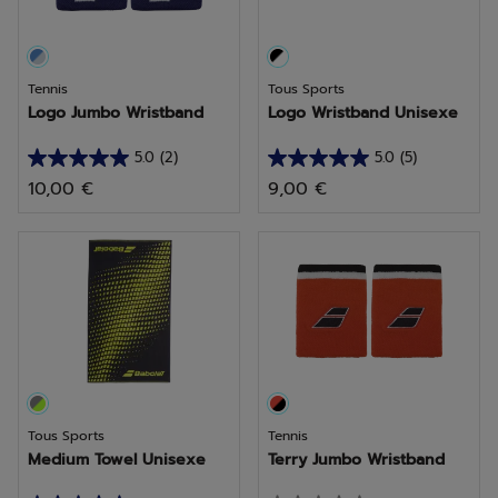
Tennis
Tous Sports
Logo Jumbo Wristband
Logo Wristband Unisexe
5.0
(2)
5.0
(5)
5.0
5.0
10,00 €
9,00 €
sur
sur
5
5
étoiles.
étoiles.
2
5
avis
avis
Tous Sports
Tennis
Medium Towel Unisexe
Terry Jumbo Wristband