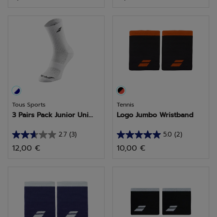
sur
sur
5
5
étoiles.
étoiles.
5
avis
Tous Sports
Tennis
3 Pairs Pack Junior Uni...
Logo Jumbo Wristband
2.7
(3)
5.0
(2)
2.7
5.0
12,00 €
10,00 €
sur
sur
5
5
étoiles.
étoiles.
3
2
avis
avis