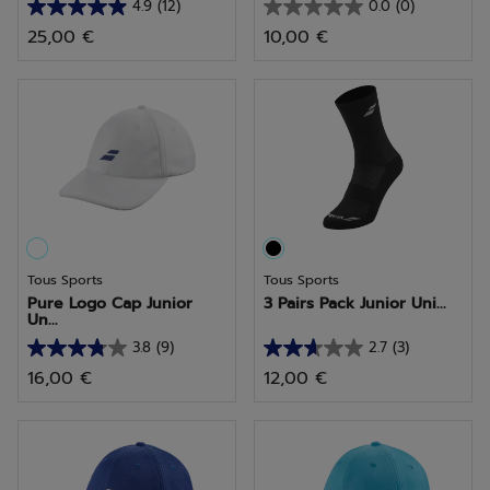
4.9
(12)
0.0
(0)
4.9
0.0
25,00 €
10,00 €
sur
sur
5
5
étoiles.
étoiles.
12
avis
Tous Sports
Tous Sports
Pure Logo Cap Junior
3 Pairs Pack Junior Uni...
Un...
3.8
(9)
2.7
(3)
3.8
2.7
16,00 €
12,00 €
sur
sur
5
5
étoiles.
étoiles.
9
3