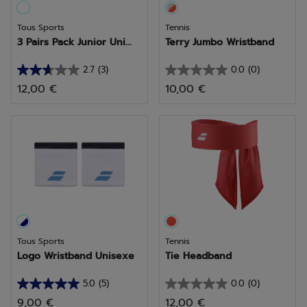
Tous Sports
Tennis
3 Pairs Pack Junior Uni...
Terry Jumbo Wristband
2.7
(3)
0.0
(0)
2.7
0.0
12,00 €
10,00 €
sur
sur
5
5
étoiles.
étoiles.
3
avis
Tous Sports
Tennis
Logo Wristband Unisexe
Tie Headband
5.0
(5)
0.0
(0)
5.0
0.0
9,00 €
12,00 €