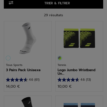
TRIER & FILTRER
29 résultats
Tous Sports
Tennis
3 Pairs Pack Unisexe
Logo Jumbo Wristband
Un...
4.6
(61)
4.6
(13)
4.6
4.6
14,00 €
10,00 €
sur
sur
5
5
étoiles.
étoiles.
61
13