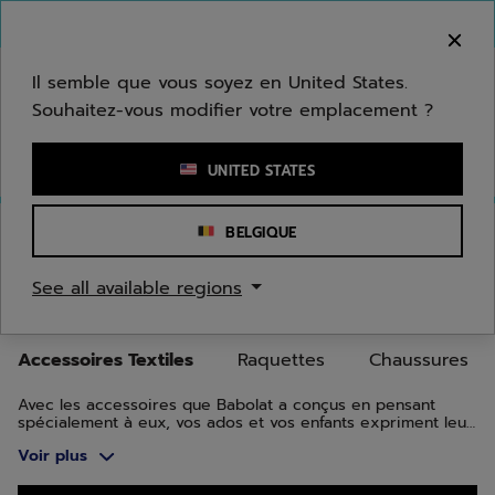
Passer au contenu principal
Passer au pied de page
Aller aux produits
Bienvenue ! Désolé, nous ne livrons pas dans
votre zone.
Il semble que vous soyez en United States.
Souhaitez-vous modifier votre emplacement ?
Saisir un mot clé ou un numéro d'article
UNITED STATES
Accueil
/
Juniors/Enfants
/
Accessoires Textiles
BELGIQUE
ACCESSOIRES TEXTILES POUR
See all available regions
JUNIORS ET ENFANTS
Accessoires Textiles
Raquettes
Chaussures
Avec les accessoires que Babolat a conçus en pensant
spécialement à eux, vos ados et vos enfants expriment leur
personnalité unique, leur sens du style et leur passion du
Voir plus
jeu.
Aller aux produits