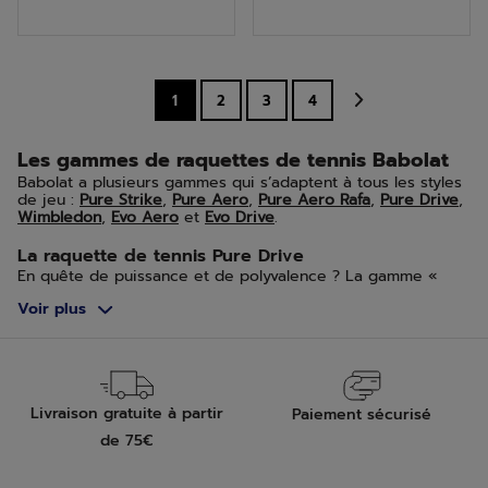
5
5
étoiles.
étoiles.
6
1
2
3
4
avis
Les gammes de raquettes de tennis Babolat
Babolat a plusieurs gammes qui s’adaptent à tous les styles
de jeu :
Pure Strike
,
Pure Aero
,
Pure Aero Rafa
,
Pure Drive
,
Wimbledon
,
Evo Aero
et
Evo Drive
.
La raquette de tennis Pure Drive
En quête de puissance et de polyvalence ? La gamme «
Pure Drive » de Babolat est faite pour vous. Cette raquette
Voir plus
de tennis peut convenir aussi bien pour les joueurs
amateurs et compétiteurs. La Pure Drive vous offrira des
sensations uniques à l’impact de balle.
La raquette de tennis Pure Aero
La raquette de tennis Pure Aero donnera aux joueurs une
Livraison gratuite à partir
Paiement sécurisé
intensité de frappe sans égal. Cette raquette, de par son
cadre aérodynamique et son plan de cordage adapté à
de 75€
l’intensité de jeu, est idéale pour les joueurs en recherche
de puissance, de prise d’effets et de sensations.