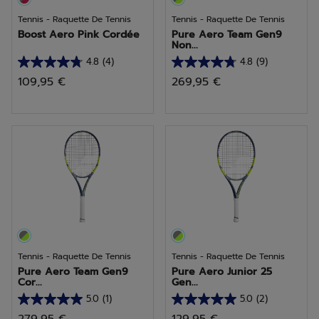
Tennis - Raquette De Tennis
Tennis - Raquette De Tennis
Boost Aero Pink Cordée
Pure Aero Team Gen9
Non...
4.8
(4)
4.8
(9)
4.8
4.8
109,95 €
269,95 €
sur
sur
5
5
étoiles.
étoiles.
4
9
avis
avis
Tennis - Raquette De Tennis
Tennis - Raquette De Tennis
Pure Aero Team Gen9
Pure Aero Junior 25
Cor...
Gen...
5.0
(1)
5.0
(2)
5.0
5.0