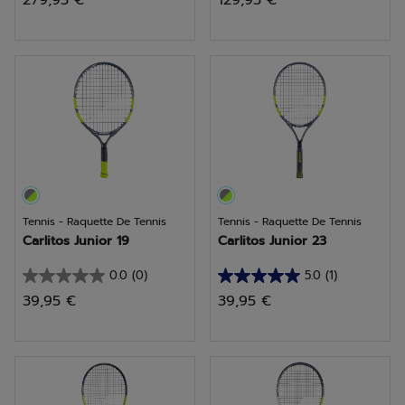
279,95 €
129,95 €
sur
sur
5
5
étoiles.
étoiles.
1
2
avis
avis
Tennis - Raquette De Tennis
Tennis - Raquette De Tennis
Carlitos Junior 19
Carlitos Junior 23
0.0
(0)
5.0
(1)
0.0
5.0
39,95 €
39,95 €
sur
sur
5
5
étoiles.
étoiles.
1
avis