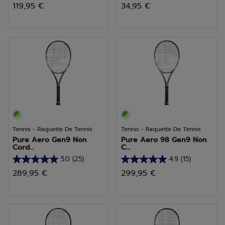
119,95 €
34,95 €
sur
sur
5
5
étoiles.
étoiles.
Tennis - Raquette De Tennis
Tennis - Raquette De Tennis
Pure Aero Gen9 Non
Pure Aero 98 Gen9 Non
Cord...
C...
5.0
(25)
4.9
(15)
5.0
4.9
289,95 €
299,95 €
sur
sur
5
5
étoiles.
étoiles.
25
15