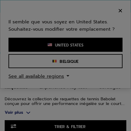
Passer au contenu principal
Passer au pied de page
Aller aux produits
Bienvenue ! Désolé, nous ne livrons pas dans
votre zone.
Il semble que vous soyez en United States.
Souhaitez-vous modifier votre emplacement ?
Saisir un mot clé ou un numéro d'article
UNITED STATES
Accueil
/
Tennis
/
Raquettes
BELGIQUE
RAQUETTES DE TENNIS
See all available regions
Raquettes
Expérience Play test
Cordages
Découvrez la collection de raquettes de tennis Babolat
conçue pour offrir une performance inégalée sur le court.
Que vous soyez un joueur débutant, intermédiaire ou
Voir plus
encore confirmé, nos raquettes de tennis allient
technologie de pointe et innovation pour améliorer chaque
aspect de votre jeu.
Aller aux produits
TRIER & FILTRER