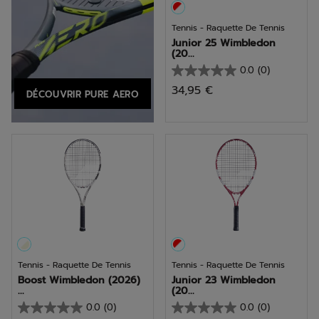
Tennis - Raquette De Tennis
Junior 25 Wimbledon
(20...
0.0
(0)
0.0
34,95 €
DÉCOUVRIR PURE AERO
sur
5
étoiles.
Tennis - Raquette De Tennis
Tennis - Raquette De Tennis
Boost Wimbledon (2026)
Junior 23 Wimbledon
...
(20...
0.0
(0)
0.0
(0)
0.0
0.0