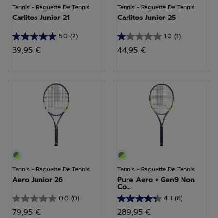
Tennis - Raquette De Tennis
Tennis - Raquette De Tennis
Carlitos Junior 21
Carlitos Junior 25
5.0
(2)
1.0
(1)
5.0
1.0
39,95 €
44,95 €
sur
sur
5
5
étoiles.
étoiles.
2
1
avis
avis
Tennis - Raquette De Tennis
Tennis - Raquette De Tennis
Aero Junior 26
Pure Aero + Gen9 Non
Co...
0.0
(0)
4.3
(6)
0.0
4.3
79,95 €
289,95 €
sur
sur