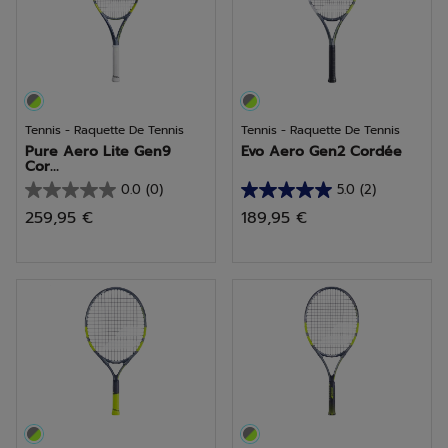
Tennis - Raquette De Tennis
Tennis - Raquette De Tennis
Pure Aero Lite Gen9
Evo Aero Gen2 Cordée
Cor...
0.0
(0)
5.0
(2)
0.0
5.0
259,95 €
189,95 €
sur
sur
5
5
étoiles.
étoiles.
2
avis