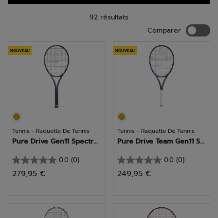
92 résultats
Compar
Comparer
NOUVEAU
NOUVEAU
Tennis - Raquette De Tennis
Tennis - Raquette De Tennis
Pure Drive Gen11 Spectr...
Pure Drive Team Gen11 S...
0.0
(0)
0.0
(0)
0.0
0.0
279,95 €
249,95 €
sur
sur
5
5
étoiles.
étoiles.