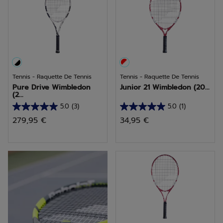
Tennis - Raquette De Tennis
Tennis - Raquette De Tennis
Pure Drive Wimbledon
Junior 21 Wimbledon (20...
(2...
5.0
(3)
5.0
(1)
5.0
5.0
279,95 €
34,95 €
sur
sur
5
5
étoiles.
étoiles.
découvrir Pure Aero
3
1
avis
avis