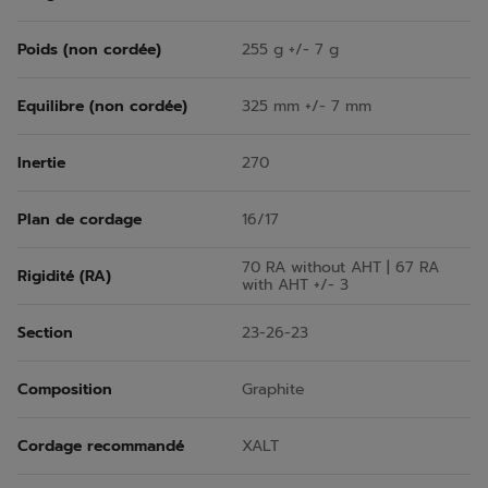
Poids (non cordée)
255 g +/- 7 g
Equilibre (non cordée)
325 mm +/- 7 mm
Inertie
270
Plan de cordage
16/17
70 RA without AHT | 67 RA
Rigidité (RA)
with AHT +/- 3
Section
23-26-23
Composition
Graphite
Cordage recommandé
XALT