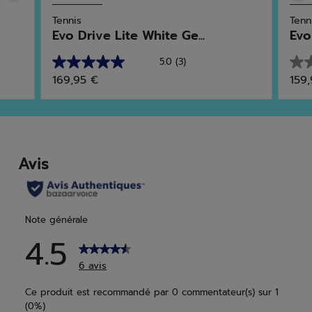
Tennis
Tenn
Evo Drive Lite White Ge...
Evo
5.0
(3)
5.0
0.0
169,95 €
159
sur
sur
5
5
étoiles.
étoi
3
avis