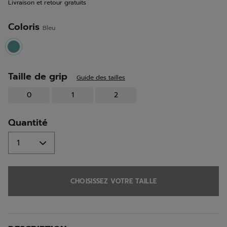
Livraison et retour gratuits
la
même
page.
Coloris
Bleu
selected
Taille de grip
Guide des tailles
0
1
2
Quantité
CHOISISSEZ VOTRE TAILLE