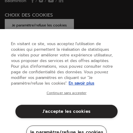
Badminton
/
/
/
CHOIX DES COOKIES
Je paramètre/refuse les cookies
En visitant ce site, vous acceptez l'utilisation de
cookies qui permettent la réalisation de statistiques
AIDE
de visites pour améliorer votre expérience utilisateur,
vous proposer des services et des offres adaptées.
Pour plus d'informations, vous pouvez consulter notre
page de confidentialité des données. Vous pouvez
A PROPOS
modifier vos paramètres en cliquant sur "Je
paramètre/refuse les cookies".
En savoir plus
Belgique
(français)
Continuer sans accepter
J'accepte les cookies
Conditions générales
Politique de Confidentialité
Mentions Légales
Cookies
Je paramètre/refuse les cookies