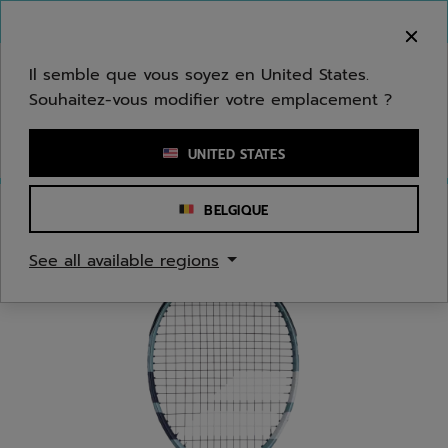
Passer au contenu principal
Passer au pied de page
Bienvenue ! Désolé, nous ne livrons pas dans
votre zone.
Il semble que vous soyez en United States.
Souhaitez-vous modifier votre emplacement ?
Saisir un mot clé ou un numéro d'article
UNITED STATES
BELGIQUE
Accueil
/
Tennis
/
Raquettes
See all available regions