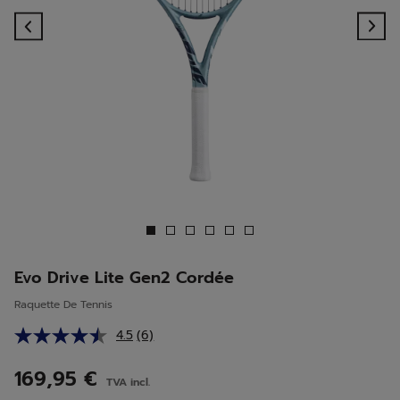
Previous
Ne
Evo Drive Lite Gen2 Cordée
Raquette De Tennis
4.5
(6)
Lire
6
avis.
169,95 €
TVA incl.
Lien
sur