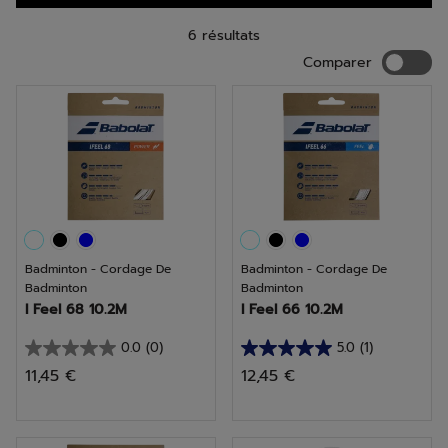
6 résultats
Compar
Comparer
Badminton - Cordage De
Badminton - Cordage De
Badminton
Badminton
I Feel 68 10.2M
I Feel 66 10.2M
0.0
(0)
5.0
(1)
0.0
5.0
11,45 €
12,45 €
sur
sur
5
5
étoiles.
étoiles.