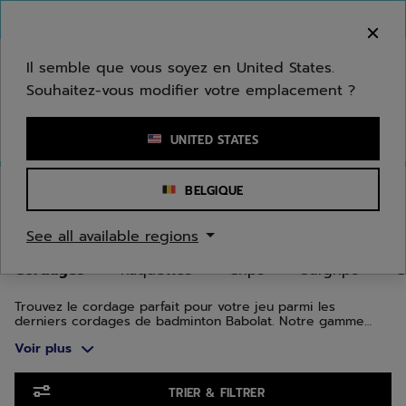
Passer au contenu principal
Passer au pied de page
Aller aux produits
Bienvenue ! Désolé, nous ne livrons pas dans
votre zone.
Il semble que vous soyez en United States.
Souhaitez-vous modifier votre emplacement ?
Saisir un mot clé ou un numéro d'article
UNITED STATES
Accueil
/
Badminton
/
Cordages
BELGIQUE
CORDAGES DE BADMINTON
See all available regions
Cordages
Raquettes
Grips
Surgrips
C
Trouvez le cordage parfait pour votre jeu parmi les
derniers cordages de badminton Babolat. Notre gamme
unique de cordages allie précision, puissance et sensations
Voir plus
tout en offrant un son de frappe parfait.
Aller aux produits
TRIER & FILTRER