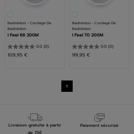
Badminton - Cordage De
Badminton - Cordage De
Badminton
Badminton
I Feel 68 200M
I Feel 70 200M
0.0
(0)
0.0
(0)
0.0
0.0
109,95 €
99,95 €
sur
sur
5
5
étoiles.
étoiles.
1
Livraison gratuite à partir
Paiement sécurisé
de 75€