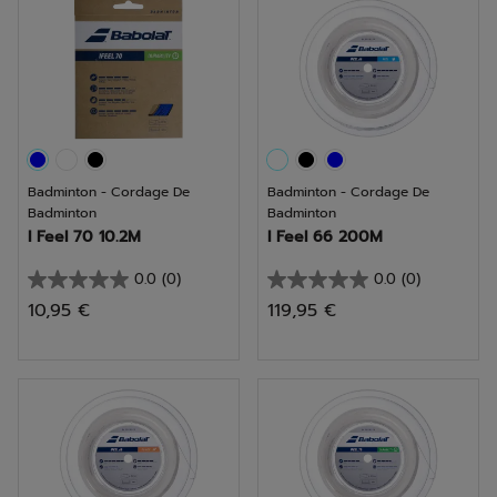
1
avis
Badminton - Cordage De
Badminton - Cordage De
Badminton
Badminton
I Feel 70 10.2M
I Feel 66 200M
0.0
(0)
0.0
(0)
0.0
0.0
10,95 €
119,95 €
sur
sur
5
5
étoiles.
étoiles.