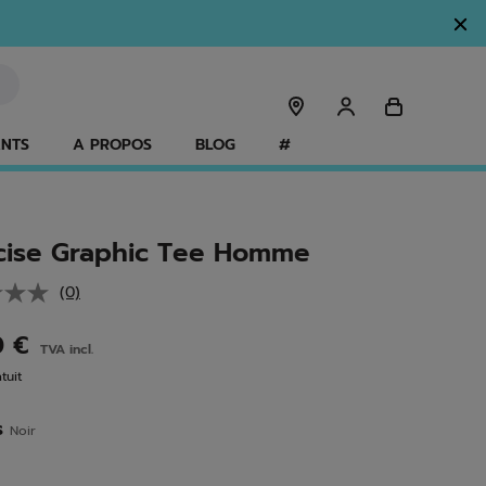
ANTS
A PROPOS
BLOG
#
cise Graphic Tee Homme
(0)
Aucune
valeur
de
0 €
TVA incl.
notation.
Lien
tuit
sur
la
même
s
Noir
page.