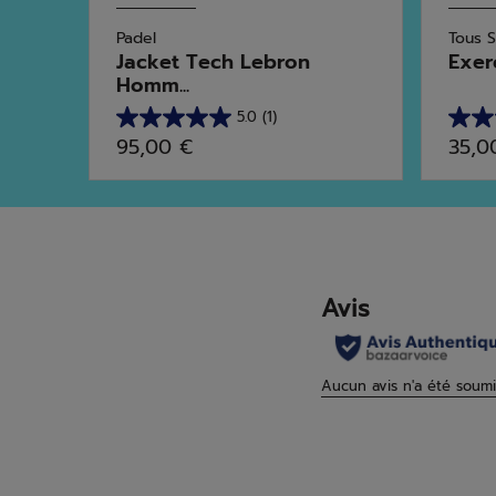
Padel
Tous 
Jacket Tech Lebron
Exer
Homm...
5.0
(1)
5.0
5.0
95,00 €
35,0
sur
sur
5
5
étoiles.
étoile
1
3
avis
avis