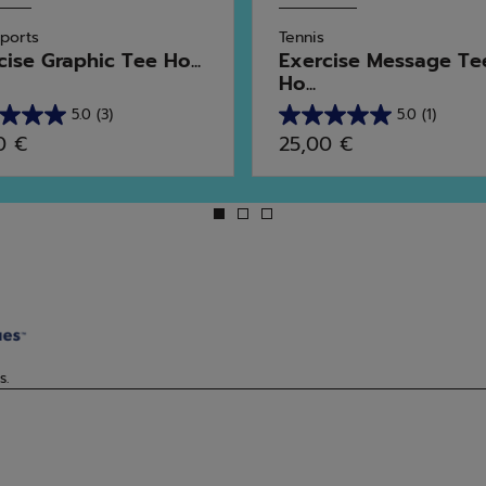
Sports
Tennis
cise Graphic Tee Ho...
Exercise Message Te
Ho...
5.0
(3)
5.0
(1)
5.0
0 €
25,00 €
sur
5
s.
étoiles.
1
avis