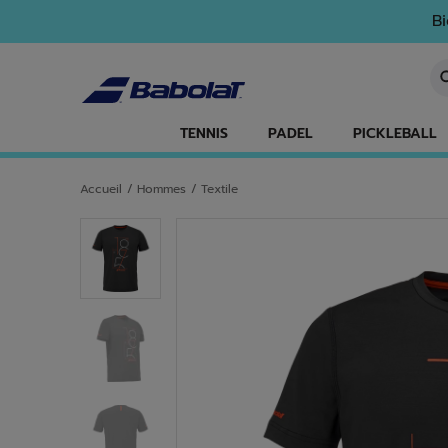
Passer au contenu principal
Passer au pied de page
Bi
Sa
TENNIS
PADEL
PICKLEBALL
Accueil
/
Hommes
/
Textile