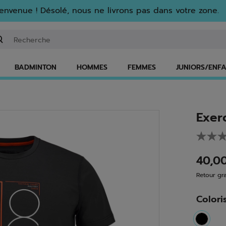
envenue ! Désolé, nous ne livrons pas dans votre zone.
isir un mot clé ou un numéro d'article
BADMINTON
HOMMES
FEMMES
JUNIORS/ENF
Exer
40,0
Retour gra
Colori