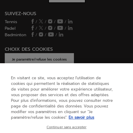
SUIVEZ-NOUS
Tennis
/
/
/
/
Padel
/
/
/
/
Badminton
/
/
/
CHOIX DES COOKIES
Je paramètre/refuse les cookies
En visitant ce site, vous acceptez l'utilisation de
cookies qui permettent la réalisation de statistiques
AIDE
de visites pour améliorer votre expérience utilisateur,
vous proposer des services et des offres adaptées.
Pour plus d'informations, vous pouvez consulter notre
page de confidentialité des données. Vous pouvez
A PROPOS
modifier vos paramètres en cliquant sur "Je
paramètre/refuse les cookies".
En savoir plus
Belgique
(français)
Continuer sans accepter