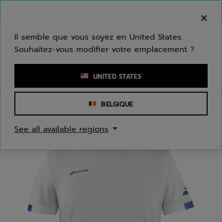
Passer au contenu principal
Passer au pied de page
Bienvenue ! Désolé, nous ne livrons pas dans
votre zone.
Il semble que vous soyez en United States.
Souhaitez-vous modifier votre emplacement ?
Saisir un mot clé ou un numéro d'article
UNITED STATES
BELGIQUE
Accueil
/
Hommes
/
Textile
See all available regions