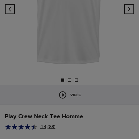
Previous
Ne
VIDÉO
Play Crew Neck Tee Homme
4.4
(88)
Lire
88