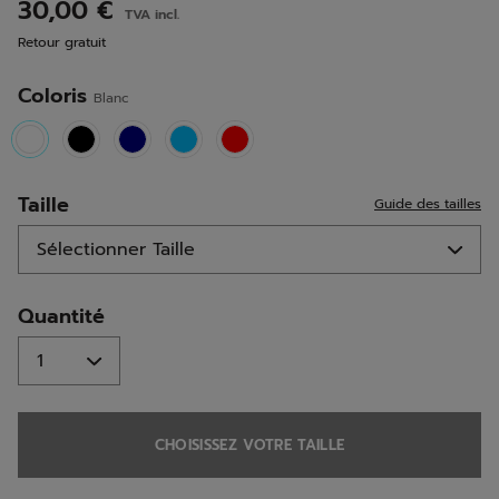
avis.
30,00 €
TVA incl.
Lien
sur
Retour gratuit
la
même
page.
Coloris
Blanc
selected
Taille
Guide des tailles
Quantité
CHOISISSEZ VOTRE TAILLE