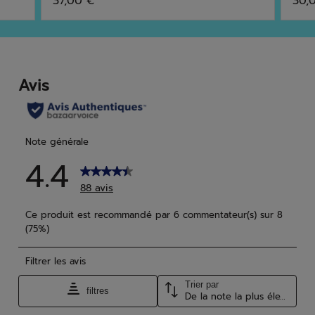
37,00 €
30,
sur
sur
5
5
étoiles.
étoi
98
7
avis
avis