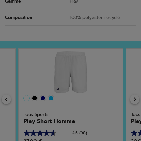
Gamme
Play
Composition
100% polyester recyclé
Previous
Tous Sports
Tous
Play Short Homme
Pla
4.6
(98)
4.6
4.9