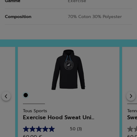
Gamme
Exercise
Composition
70% Coton 30% Polyester
Previous
Tous Sports
Tenn
Exercise Hood Sweat Uni...
Swe
5.0
(3)
5.0
0.0