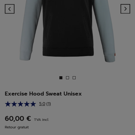
Previous
Ne
Exercise Hood Sweat Unisex
5.0
(1)
Lire
1
avis.
60,00 €
TVA incl.
Lien
sur
Retour gratuit
la