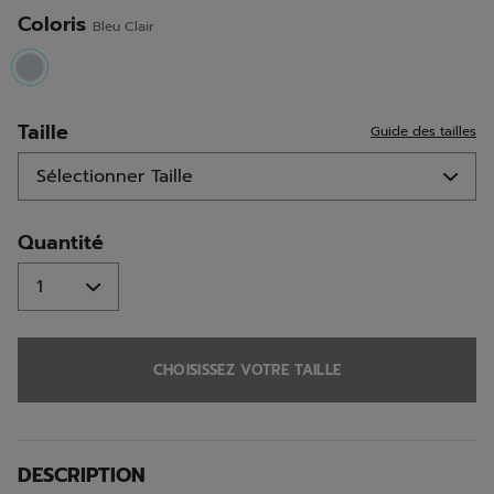
même
page.
Coloris
Bleu Clair
selected
Taille
Guide des tailles
Quantité
CHOISISSEZ VOTRE TAILLE
DESCRIPTION