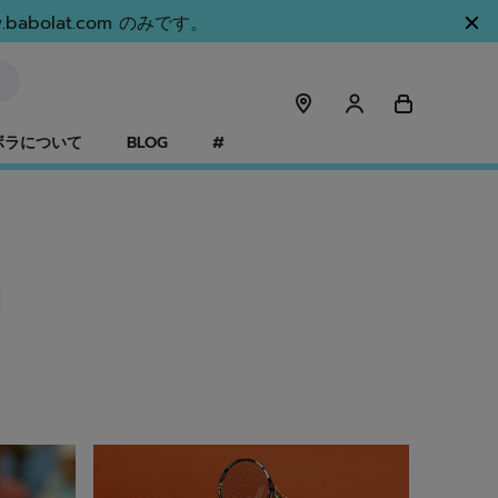
olat.com のみです。
ボラについて
BLOG
#
シム
アルトゥール・フィス