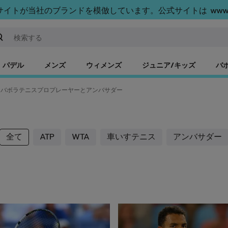
トが当社のブランドを模倣しています。公式サイトは www.bab
ーワードまたは商品番号を入力する
パデル
メンズ
ウィメンズ
ジュニア/キッズ
バ
バボラテニスプロプレーヤーとアンバサダー
全て
ATP
WTA
車いすテニス
アンバサダー
・アルカラス
フェリックス・オジェ=アリア