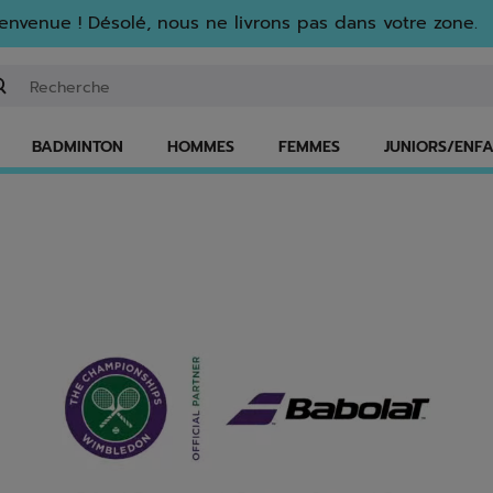
envenue ! Désolé, nous ne livrons pas dans votre zone.
isir un mot clé ou un numéro d'article
BADMINTON
HOMMES
FEMMES
JUNIORS/ENF