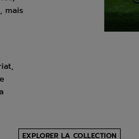
, mais
iat,
le
la
EXPLORER LA COLLECTION