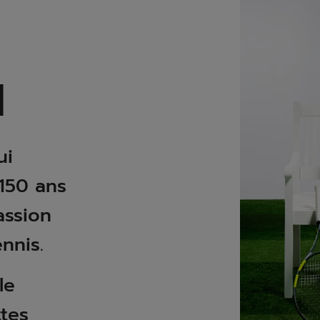
N
ui
150 ans
assion
nnis.
le
tes,