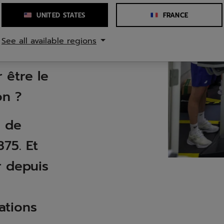
UNITED STATES
FRANCE
See all available regions
 être le
on ?
e de
75. Et
r depuis
ations