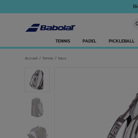
Passer au contenu principal
Passer au pied de page
Bi
Sa
TENNIS
PADEL
PICKLEBALL
Accueil
/
Tennis
/
Sacs