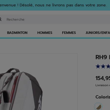
envenue ! Désolé, nous ne livrons pas dans votre zone.
isir un mot clé ou un numéro d'article
BADMINTON
HOMMES
FEMMES
JUNIORS/ENF
RH9 
154,
Livraison 
Colori