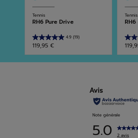
Tennis
Tennis
RH6 Pure Drive
RH6 P
4.9
(19)
4.9
5.0
119,95 €
119,
sur
sur
5
5
étoiles.
étoile
19
2
avis
avis