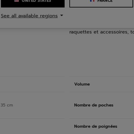
UNITED STATES
FRANCE
quelles que soient les con
glisse sur la surface du sa
See all available regions
protection optimale pour v
soudaine ou d'atmosphères
raquettes et accessoires, t
Volume
 35 cm
Nombre de poches
Nombre de poignées