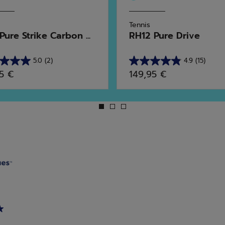
Tennis
ure Strike Carbon ...
RH12 Pure Drive
5.0
(2)
4.9
(15)
4.9
95 €
149,95 €
sur
5
s.
étoiles.
15
avis