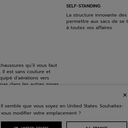
SELF-STANDING
La structure innovante de
permettre aux sacs de se te
à toutes vos affaires.
haussures qu’il vous faut
Il est sans couture et
équipé d’aérations vers
 pas dans les autres zones
Il semble que vous soyez en United States. Souhaitez-
DÉPERLANT
vous modifier votre emplacement ?
La technologie déperlante 
efficace contre l'humidité,