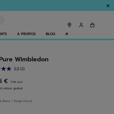
ANTS
A PROPOS
BLOG
#
Pure Wimbledon
5.0
(2)
Lire
2
avis.
95 €
TVA incl.
Lien
sur
et retour gratuit
la
même
page.
s
Blanc / Beige Foncé