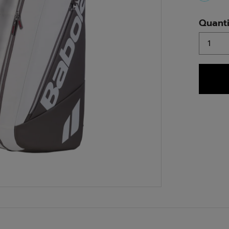
select
Quanti