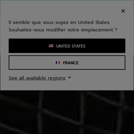
Passer au contenu principal
Passer au pied de page
Bienvenue ! Désolé, nous ne livrons pas dans
votre zone.
Il semble que vous soyez en United States.
Souhaitez-vous modifier votre emplacement ?
Saisir un mot clé ou un numéro d'article
UNITED STATES
Babolat | Equipement de tennis
FRANCE
See all available regions