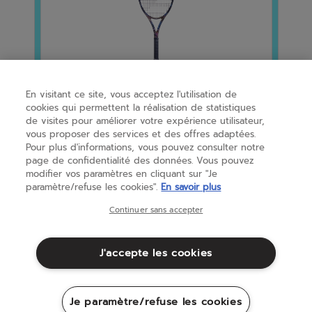
Previous
En visitant ce site, vous acceptez l'utilisation de
cookies qui permettent la réalisation de statistiques
Tennis
Tenn
de visites pour améliorer votre expérience utilisateur,
Pure Drive Gen11 Spectr...
RH9
vous proposer des services et des offres adaptées.
Pour plus d'informations, vous pouvez consulter notre
0.0
(0)
0.0
0.0
page de confidentialité des données. Vous pouvez
279,95 €
164
modifier vos paramètres en cliquant sur "Je
sur
sur
paramètre/refuse les cookies".
En savoir plus
5
5
Continuer sans accepter
étoiles.
étoi
Tag #BabolatFamily on your Instagram content 
for a chance to be featured on our website.
J'accepte les cookies
Media Carousel
Carousel with product photos. Use the previous and next buttons 
Je paramètre/refuse les cookies