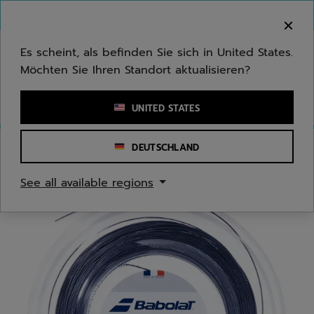
Zum Hauptinhalt springen
Zum Footer springen
Herzlich Willkommen! Bitte beachten Sie, dass wir
nicht in Ihr Land ausliefern.
Es scheint, als befinden Sie sich in United States.
Möchten Sie Ihren Standort aktualisieren?
Stichwort oder Artikelnummer eingeben
UNITED STATES
DEUTSCHLAND
Start
/
Tennis
/
Tennissaiten
See all available regions