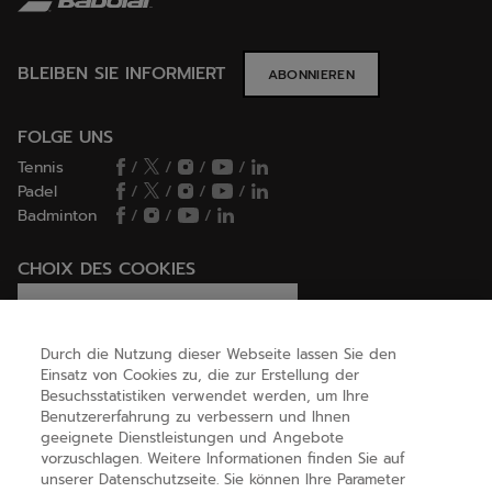
BLEIBEN SIE INFORMIERT
ABONNIEREN
FOLGE UNS
Tennis
/
/
/
/
Padel
/
/
/
/
Badminton
/
/
/
CHOIX DES COOKIES
Ich lege Cookies fest / lehne sie ab
Durch die Nutzung dieser Webseite lassen Sie den
Einsatz von Cookies zu, die zur Erstellung der
Besuchsstatistiken verwendet werden, um Ihre
HILFE
Benutzererfahrung zu verbessern und Ihnen
geeignete Dienstleistungen und Angebote
vorzuschlagen. Weitere Informationen finden Sie auf
unserer Datenschutzseite. Sie können Ihre Parameter
ÜBER UNS