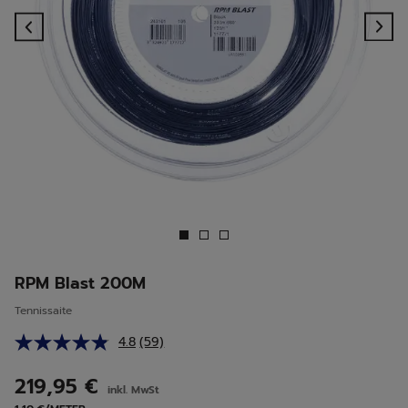
Previous
Ne
RPM Blast 200M
Tennissaite
4.8
(59)
59
Bewertungen
lesen.
219,95 €
inkl. MwSt
Link
auf