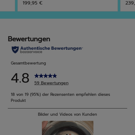
199,95 €
239
von
von
5
5
Sternen.
Ster
10
27
Bewertungen
Bew