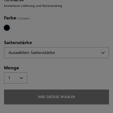
1,10 €/METER
derselben
Kostenlose Lieferung und Rücksendung
Seite.
Farbe
Schwarz
selected
Saitenstärke
Menge
IHRE GRÖSSE WÄHLEN