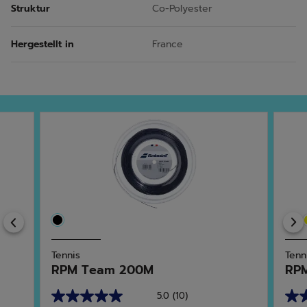
Struktur
Co-Polyester
Hergestellt in
France
Previous
Tennis
Tenn
RPM Team 200M
RP
5.0
(10)
5.0
4.9