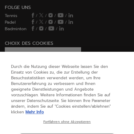
FOLGE UNS
Tennis
/
/
/
/
Padel
/
/
/
/
Badminton
/
/
/
CHOIX DES COOKIES
Ich lege Cookies fest / lehne sie ab
Durch die Nutzung dieser Webseite lassen Sie den
Einsatz von Cookies zu, die zur Erstellung der
Besuchsstatistiken verwendet werden, um Ihre
HILFE
Benutzererfahrung zu verbessern und Ihnen
geeignete Dienstleistungen und Angebote
vorzuschlagen. Weitere Informationen finden Sie auf
unserer Datenschutzseite. Sie können Ihre Parameter
ÜBER UNS
ändern, indem Sie auf "Cookies einstellen/ablehnen"
klicken
Mehr Info
Deutschland
(deutsch)
Fortfahren ohne Akzeptieren